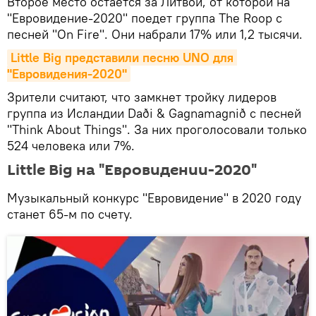
Второе место остается за Литвой, от которой на
"Евровидение-2020" поедет группа The Roop с
песней "On Fire". Они набрали 17% или 1,2 тысячи.
Little Big представили песню UNO для 
"Евровидения-2020"
Зрители считают, что замкнет тройку лидеров
группа из Исландии Daði & Gagnamagnið с песней
"Think About Things". За них проголосовали только
524 человека или 7%.
Little Big на "Евровидении-2020"
Музыкальный конкурс "Евровидение" в 2020 году
станет 65-м по счету.