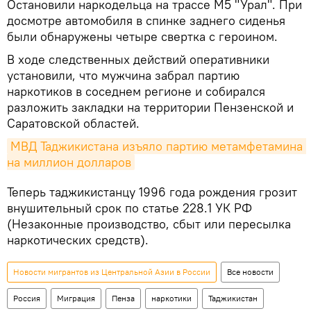
Остановили наркодельца на трассе М5 "Урал". При
досмотре автомобиля в спинке заднего сиденья
были обнаружены четыре свертка с героином.
В ходе следственных действий оперативники
установили, что мужчина забрал партию
наркотиков в соседнем регионе и собирался
разложить закладки на территории Пензенской и
Саратовской областей.
МВД Таджикистана изъяло партию метамфетамина 
на миллион долларов
Теперь таджикистанцу 1996 года рождения грозит
внушительный срок по статье 228.1 УК РФ
(Незаконные производство, сбыт или пересылка
наркотических средств).
Новости мигрантов из Центральной Азии в России
Все новости
Россия
Миграция
Пенза
наркотики
Таджикистан