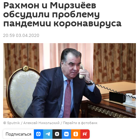
Рахмон и Мирзиёев
обсудили проблему
пандемии коронавируса
20:59 03.04.2020
©
Sputnik
/ Алексей Никольский
/
Перейти в фотобанк
Подписаться