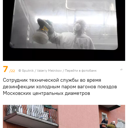
7
/22
©
Sputnik
/ Valeriy Melnikov
/
Перейти в фотобанк
Сотрудник технической службы во время
дезинфекции холодным паром вагонов поездов
Московских центральных диаметров