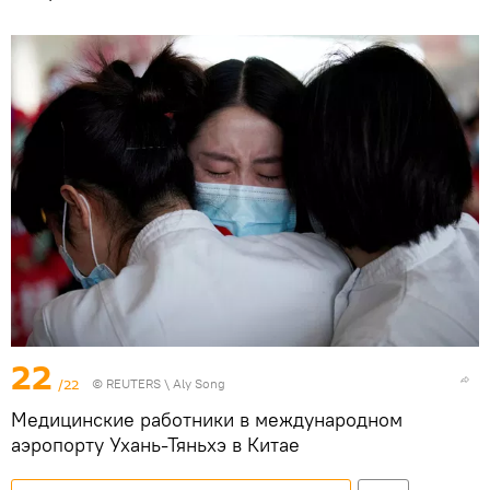
22
/22
©
REUTERS
\ Aly Song
Медицинские работники в международном
аэропорту Ухань-Тяньхэ в Китае