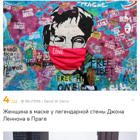
4
/22
©
REUTERS
\ David W Cerny
Женщина в маске у легендарной стены Джона
Леннона в Праге