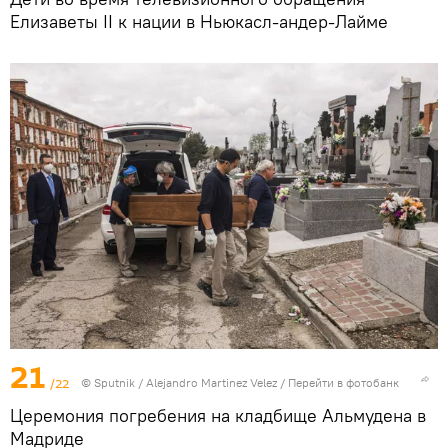
Елизаветы II к нации в Ньюкасл-андер-Лайме
21
/22
©
Sputnik
/ Alejandro Martinez Velez
/
Перейти в фотобанк
Церемония погребения на кладбище Альмудена в
Мадриде