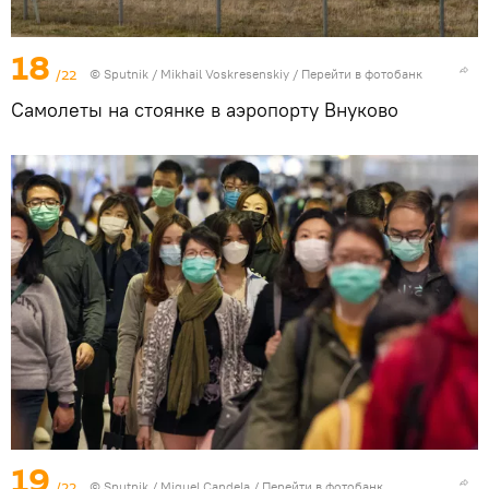
18
/22
©
Sputnik
/ Mikhail Voskresenskiy
/
Перейти в фотобанк
Самолеты на стоянке в аэропорту Внуково
19
/22
©
Sputnik
/ Miguel Сandеla
/
Перейти в фотобанк