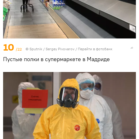
10
/22
©
Sputnik
/ Sergey Pivovarov
/
Перейти в фотобанк
Пустые полки в супермаркете в Мадриде