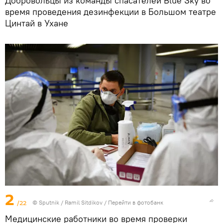
Добровольцы из команды спасателей Blue Sky во
время проведения дезинфекции в Большом театре
Цинтай в Ухане
2
/22
©
Sputnik
/ Ramil Sitdikov
/
Перейти в фотобанк
Медицинские работники во время проверки