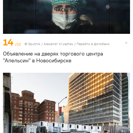
14
/22
©
Sputnik
/ Alexandr Kryazhev
/
Перейти в фотобанк
Объявление на дверях торгового центра
"Апельсин" в Новосибирске