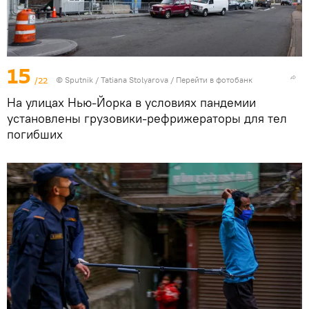
15
/22
©
Sputnik
/ Tatiana Stolyarova
/
Перейти в фотобанк
На улицах Нью-Йорка в условиях пандемии
установлены грузовики-рефрижераторы для тел
погибших