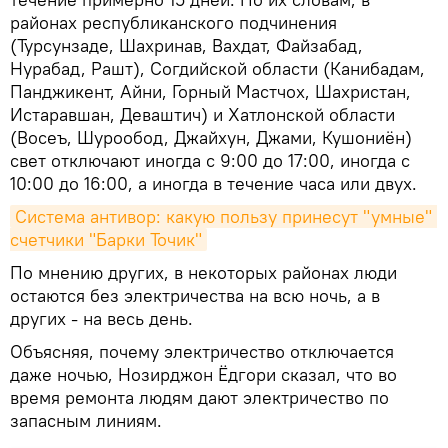
районах республиканского подчинения
(Турсунзаде, Шахринав, Вахдат, Файзабад,
Нурабад, Рашт), Согдийской области (Канибадам,
Панджикент, Айни, Горный Мастчох, Шахристан,
Истаравшан, Деваштич) и Хатлонской области
(Восеъ, Шурообод, Джайхун, Джами, Кушониён)
свет отключают иногда с 9:00 до 17:00, иногда с
10:00 до 16:00, а иногда в течение часа или двух.
Система антивор: какую пользу принесут "умные" 
счетчики "Барки Точик"
По мнению других, в некоторых районах люди
остаются без электричества на всю ночь, а в
других - на весь день.
Объясняя, почему электричество отключается
даже ночью, Нозирджон Ёдгори сказал, что во
время ремонта людям дают электричество по
запасным линиям.