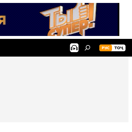
РУС
ТОҶ