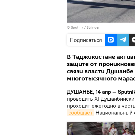
© Sputnik / Stringer
Подписаться
В Таджикистане акти
защите от проникновен
связи власти Душанбе
многотысячного мара
ДУШАНБЕ, 14 апр — Sputnik
проводить XI Душанбинск
проходит ежегодно в честь
сообщает
Национальный о