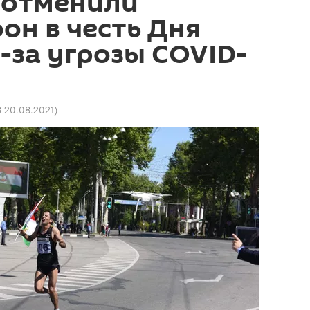
 отменили
н в честь Дня
-за угрозы COVID-
3 20.08.2021
)