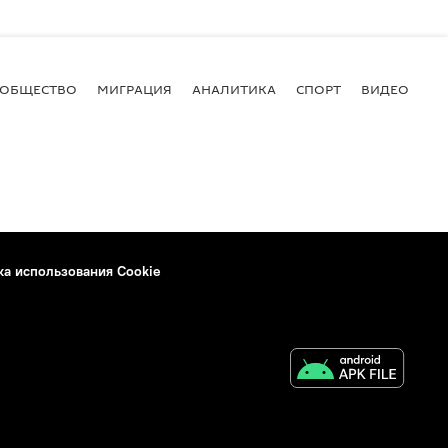
ОБЩЕСТВО
МИГРАЦИЯ
АНАЛИТИКА
СПОРТ
ВИДЕО
И
ка использования Cookie