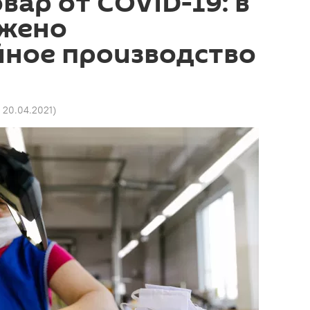
вар от COVID-19: в
ажено
йное производство
1 20.04.2021
)