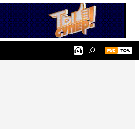
РУС
ТОҶ