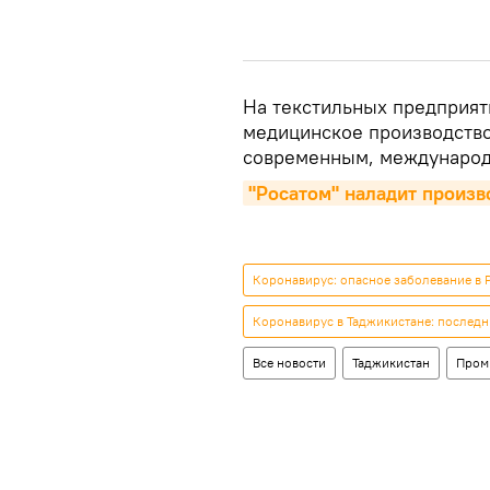
На текстильных предприят
медицинское производство
современным, международ
"Росатом" наладит произв
Коронавирус: опасное заболевание в 
Коронавирус в Таджикистане: последн
Все новости
Таджикистан
Пром