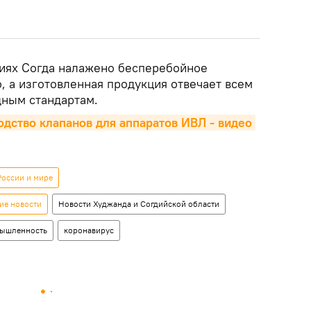
иях Согда налажено бесперебойное
, а изготовленная продукция отвечает всем
ным стандартам.
одство клапанов для аппаратов ИВЛ - видео
России и мире
ие новости
Новости Худжанда и Согдийской области
ышленность
коронавирус