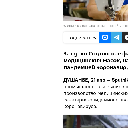
©
Sputnik
/ Варвара Гертье
/
Перейти в ф
Подписаться
За сутки Согдийские 
медицинских масок, на
пандемией коронавиру
ДУШАНБЕ, 21 апр — Sputnik
промышленности в усилен
производство медицинских
санитарно-эпидемиологиче
коронавируса.