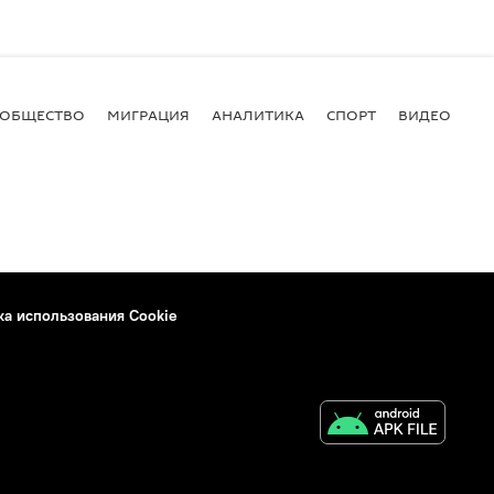
ОБЩЕСТВО
МИГРАЦИЯ
АНАЛИТИКА
СПОРТ
ВИДЕО
И
ка использования Cookie