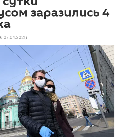
а сутки
сом заразились 4
ка
26 07.04.2021
)