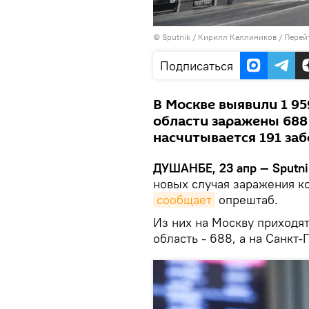
©
Sputnik
/ Кирилл Каллиников
/
Перей
Подписаться
В Москве выявили 1 9
области заражены 688 
насчитывается 191 за
ДУШАНБЕ, 23 апр — Sputni
новых случая заражения ко
сообщает
опрештаб.
Из них на Москву приходя
область - 688, а на Санкт-