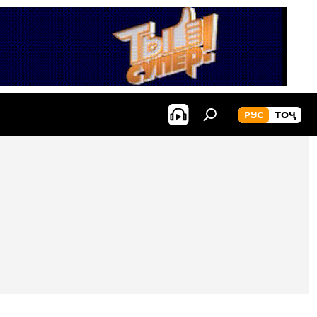
РУС
ТОҶ