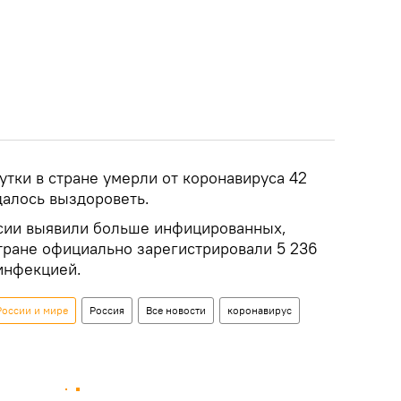
утки в стране умерли от коронавируса 42
удалось выздороветь.
сии выявили больше инфицированных,
стране официально зарегистрировали 5 236
инфекцией.
России и мире
Россия
Все новости
коронавирус