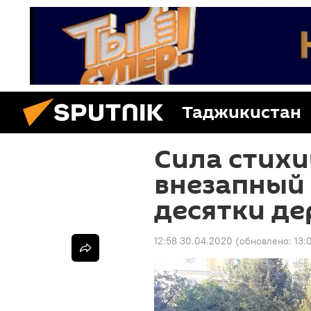
Таджикистан
Сила стихи
внезапный
десятки де
12:58 30.04.2020
(обновлено:
13: