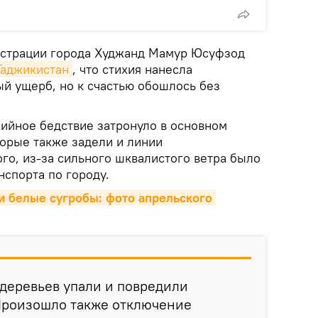
истрации города Худжанд Мамур Юсуфзод
Таджикистан
, что стихия нанесла
й ущерб, но к счастью обошлось без
хийное бедствие затронуло в основном
орые также задели и линии
го, из-за сильного шквалистого ветра было
нспорта по городу.
 белые сугробы: фото апрельского 
 деревьев упали и повредили
Произошло также отключение