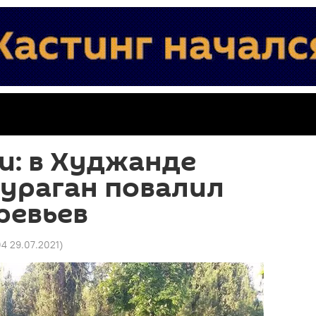
и: в Худжанде
 ураган повалил
ревьев
04 29.07.2021
)