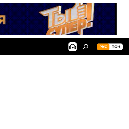
РУС
ТОҶ