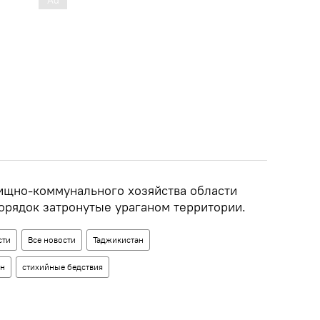
ищно-коммунального хозяйства области
орядок затронутые ураганом территории.
сти
Все новости
Таджикистан
ан
стихийные бедствия