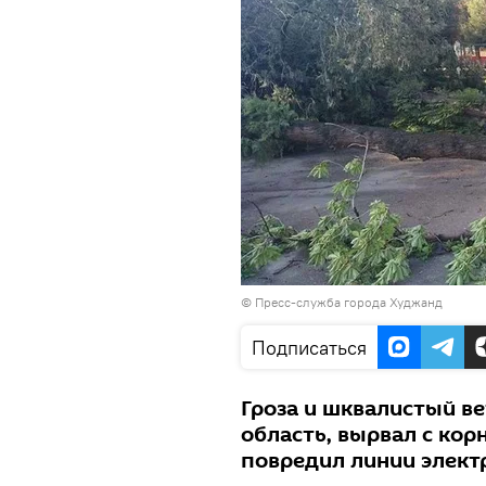
©
Пресс-служба города Худжанд
Подписаться
Гроза и шквалистый в
область, вырвал с кор
повредил линии элект