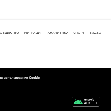
ОБЩЕСТВО
МИГРАЦИЯ
АНАЛИТИКА
СПОРТ
ВИДЕО
И
ка использования Cookie