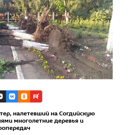
етер, налетевший на Согдийскую
нями многолетние деревья и
ропередач