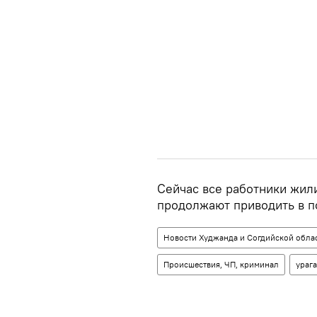
Сейчас все работники жил
продолжают приводить в п
Новости Худжанда и Согдийской обла
Происшествия, ЧП, криминал
ураг