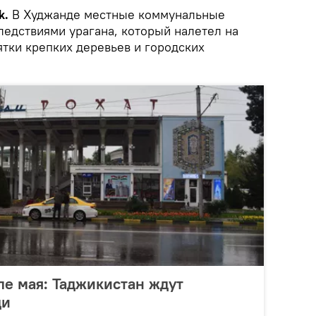
k.
В Худжанде местные коммунальные
ледствиями урагана, который налетел на
ятки крепких деревьев и городских
ле мая: Таджикистан ждут
ди