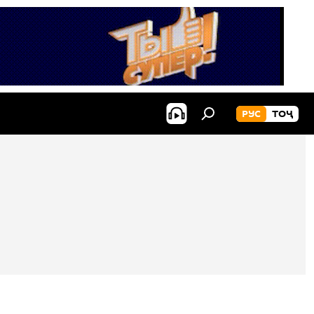
РУС
ТОҶ