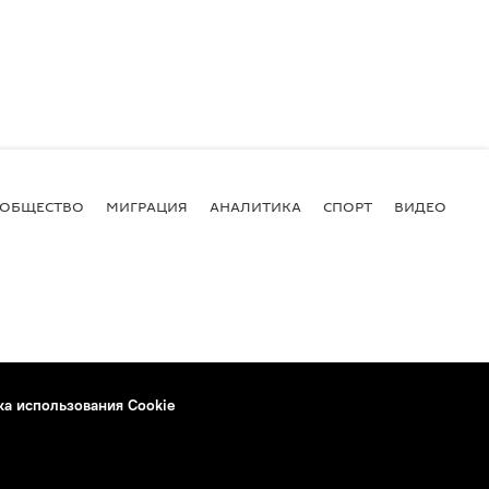
ОБЩЕСТВО
МИГРАЦИЯ
АНАЛИТИКА
СПОРТ
ВИДЕО
И
ка использования Cookie