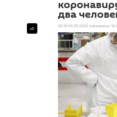
коронавир
два челове
00:19 03.05.2020
(обновлено:
16: