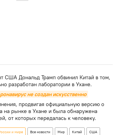
т США Дональд Трамп обвинил Китай в том,
но разработан лаборатории в Ухане.
оронавирус не создан искусственно
инения, продвигая официальную версию о
а на рынке в Ухане и была обнаружена
й, от которых передалась к человеку.
России и мире
Все новости
Мир
Китай
США