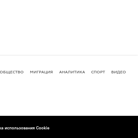
ОБЩЕСТВО
МИГРАЦИЯ
АНАЛИТИКА
СПОРТ
ВИДЕО
И
ка использования Cookie