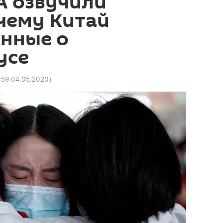
А озвучили
чему Китай
анные о
усе
:59 04.05.2020
)