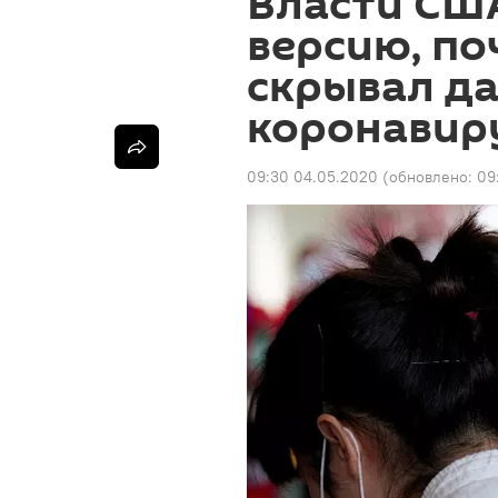
Власти СШ
версию, по
скрывал д
коронавир
09:30 04.05.2020
(обновлено:
09