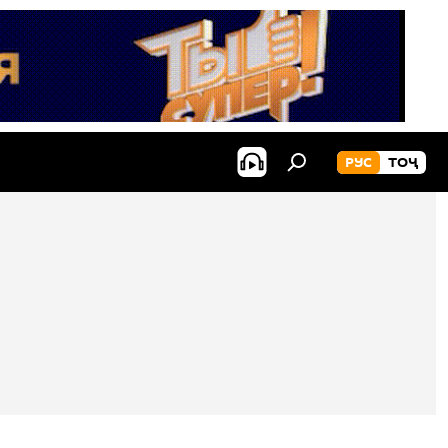
РУС
ТОҶ