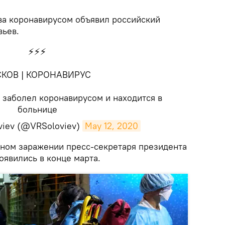
а коронавирусом объявил российский
вьев.
⚡️⚡️⚡️
КОВ | КОРОНАВИРУС
 заболел коронавирусом и находится в
больнице
oviev (@VRSoloviev)
May 12, 2020
жном заражении пресс-секретаря президента
оявились в конце марта.