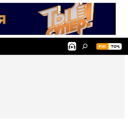
РУС
ТОҶ