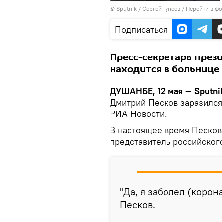
©
Sputnik
/ Сергей Гунеев
/
Перейти в ф
Подписаться
Пресс-секретарь през
находится в больнице
ДУШАНБЕ, 12 мая — Sputni
Дмитрий Песков заразился
РИА Новости.
В настоящее время Песков
представитель российског
"Да, я заболел (корона
Песков.