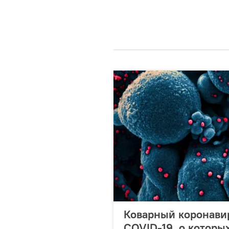
Коварный коронави
COVID-19, о которы