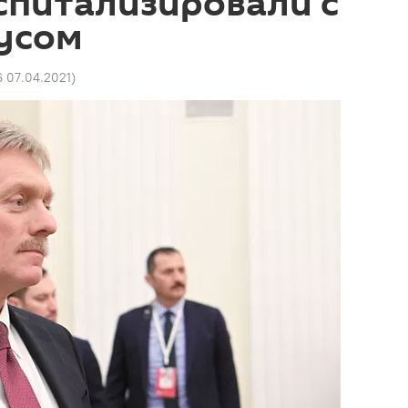
спитализировали с
усом
6 07.04.2021
)