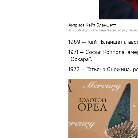
Актриса Кейт Бланшетт
©
Sputnik
/ Екатерина Чеснокова
/
Перей
1969 — Кейт Бланшетт, авс
1971 — Софья Коппола, ам
"Оскара".
1972 — Татьяна Снежина, р