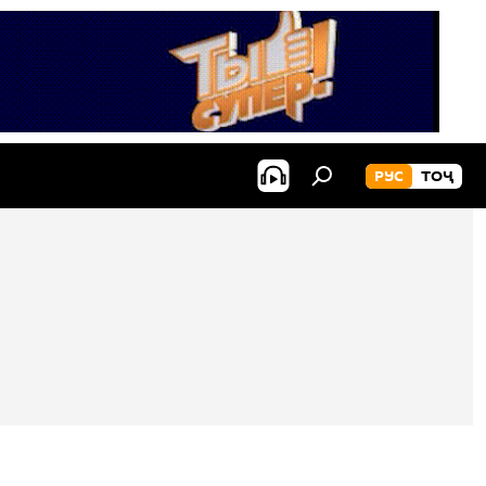
РУС
ТОҶ