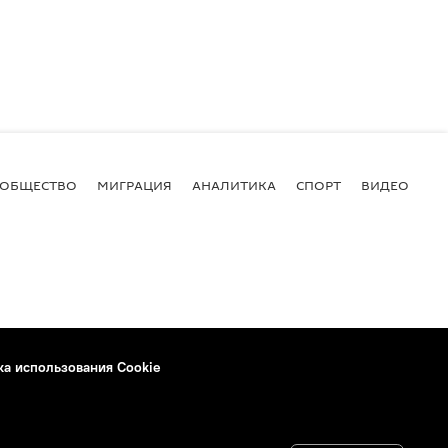
ОБЩЕСТВО
МИГРАЦИЯ
АНАЛИТИКА
СПОРТ
ВИДЕО
И
ка использования Cookie