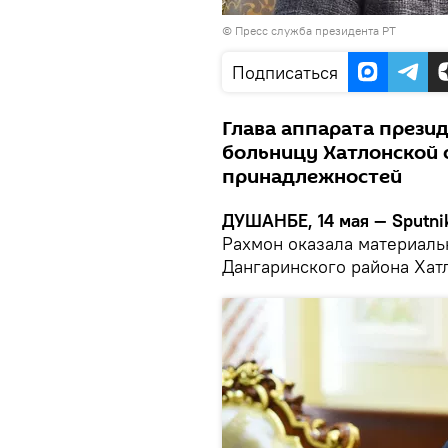
©
Пресс служба президента РТ
Подписаться
Глава аппарата прези
больницу Хатлонской 
принадлежностей
ДУШАНБЕ, 14 мая — Sputni
Рахмон оказала материал
Дангаринского района Хат