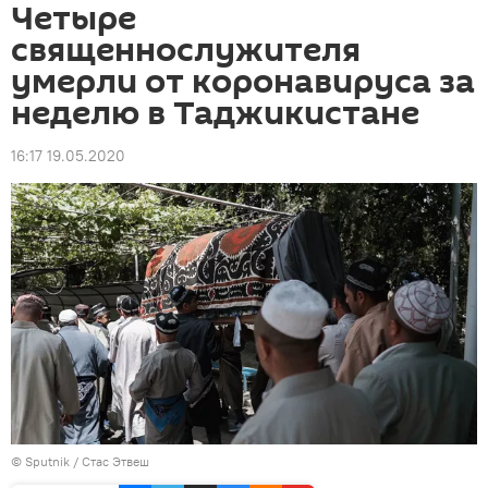
Четыре
священнослужителя
умерли от коронавируса за
неделю в Таджикистане
16:17 19.05.2020
©
Sputnik
/ Стас Этвеш