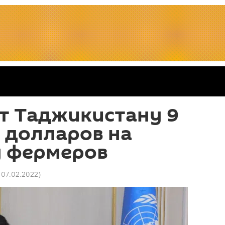
т Таджикистану 9
 долларов на
 фермеров
1 07.02.2022
)