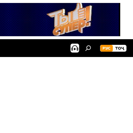
РУС
ТОҶ