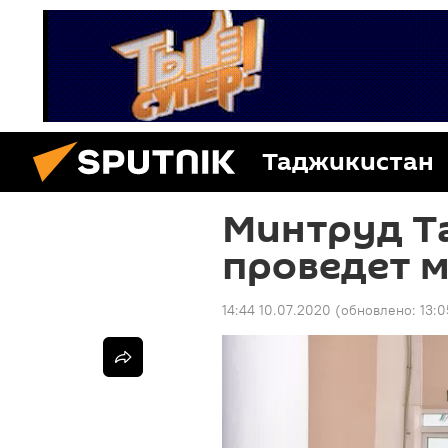
Таджикистан
Минтруд Т
проведет 
14:44 10.07.2020
(обновлено:
13:0