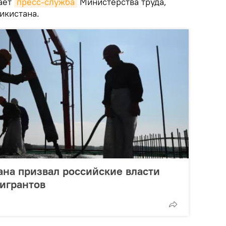
щает
пресс-служба
Министерства труда,
икистана.
на призвал российские власти
игрантов