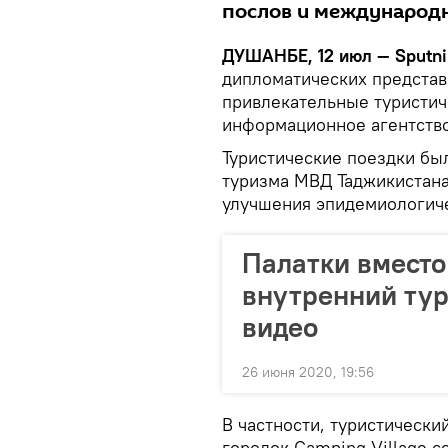
послов и международ
ДУШАНБЕ, 12 июл — Sputni
дипломатических представ
привлекательные туристич
информационное агентство
Туристические поездки бы
туризма МВД Таджикистана
улучшения эпидемиологиче
Палатки вместо
внутренний тур
видео
26 июня 2020, 19:56
В частности, туристическ
городок Camping Villagе с