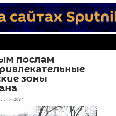
ым послам
привлекательные
ские зоны
ана
35 07.04.2021
)