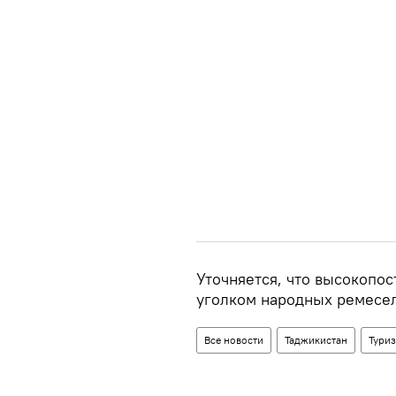
Уточняется, что высокопос
уголком народных ремесел
Все новости
Таджикистан
Тури