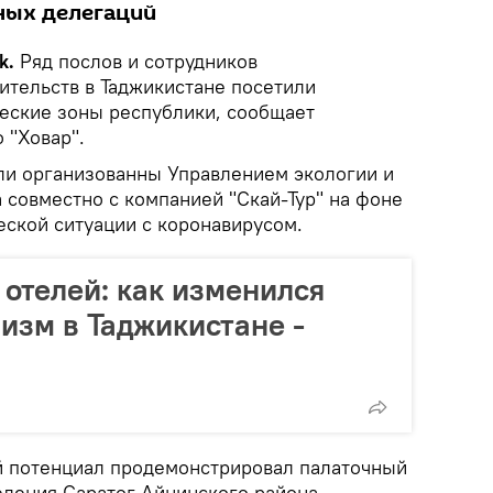
ных делегаций
k.
Ряд послов и сотрудников
ительств в Таджикистане посетили
еские зоны республики, сообщает
 "Ховар".
ли организованны Управлением экологии и
 совместно с компанией "Скай-Тур" на фоне
ской ситуации с коронавирусом.
 отелей: как изменился
изм в Таджикистане -
ий потенциал продемонстрировал палаточный
еления Саратог Айнинского района.