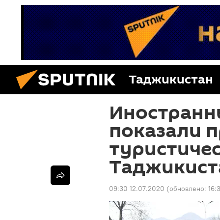
Таджикистан
Иностранн
показали 
туристиче
Таджикист
09:30 12.07.2020
(обновлено:
16: