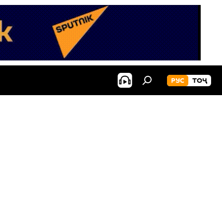
РУС
ТОҶ