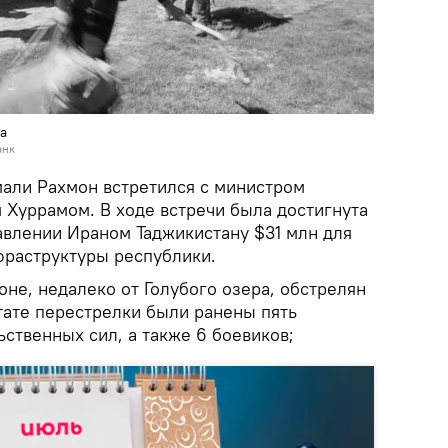
а
анк
али Рахмон встретился с министром
 Хуррамом. В ходе встречи была достигнута
авлении Ираном Таджикистану $31 млн для
фраструктуры республики.
не, недалеко от Голубого озера, обстрелян
тате перестрелки были ранены пять
ственных сил, а также 6 боевиков;