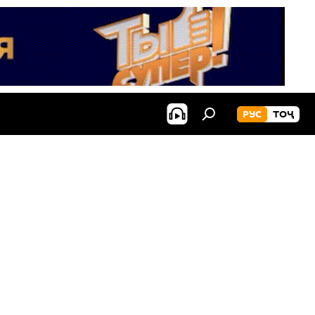
РУС
ТОҶ