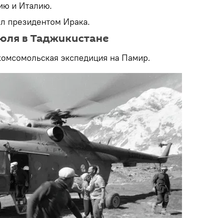
ию и Италию.
ал президентом Ирака.
юля в Таджикистане
 комсомольская экспедиция на Памир.