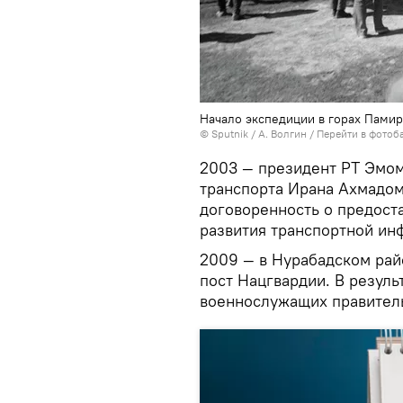
Начало экспедиции в горах Памир
©
Sputnik
/ А. Волгин
/
Перейти в фотоб
2003 — президент РТ Эмом
транспорта Ирана Ахмадом
договоренность о предост
развития транспортной ин
2009 — в Нурабадском райо
пост Нацгвардии. В резуль
военнослужащих правитель