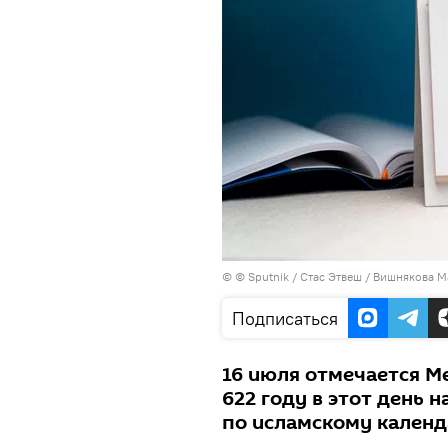
© © Sputnik / Стас Этвеш / Вишнякова 
Подписаться
16 июля отмечается М
622 году в этот день 
по исламскому кален