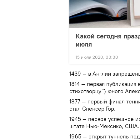
Какой сегодня праз
июля
15 июля 2020, 00:00
1439 — в Англии запрещен
1814 — первая публикация 
стихотворцу") юного Алек
1877 — первый финал тенн
стал Спенсер Гор.
1945 — первое успешное и
штате Нью-Мексико, США.
1965 — открыт туннель по