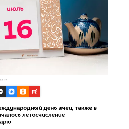
Мария
еждународный день змеи, также в
началось летосчисление
дарю