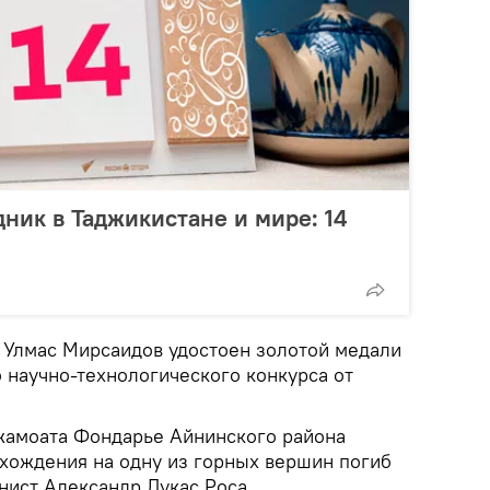
дник в Таджикистане и мире: 14
 Улмас Мирсаидов удостоен золотой медали
 научно-технологического конкурса от
джамоата Фондарье Айнинского района
схождения на одну из горных вершин погиб
нист Александр Лукас Роса.