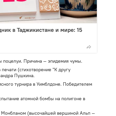
дник в Таджикистане и мире: 15
ы поцелуи. Причина — эпидемия чумы.
в печати (стихотворение "К другу
сандра Пушкина.
исного турнира в Уимблдоне. Победителем
спытание атомной бомбы на полигоне в
д Монбланом (высочайшей вершиной Альп —