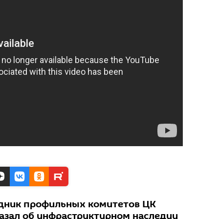
удник профильных комитетов ЦК
азал об инфраструктурном наследии