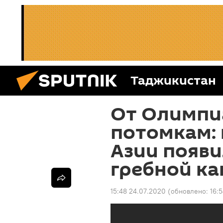
Таджикистан
От Олимпи
потомкам: 
Азии появи
гребной ка
15:48 24.07.2020
(обновлено:
16: