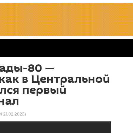
ады-80 —
как в Центральной
лся первый
нал
54 21.02.2023
)