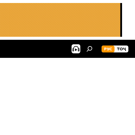
РУС
ТОҶ