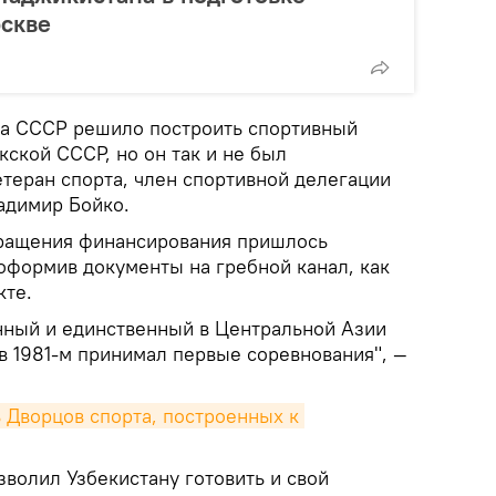
скве
та СССР решило построить спортивный
кской СССР, но он так и не был
етеран спорта, член спортивной делегации
адимир Бойко.
кращения финансирования пришлось
оформив документы на гребной канал, как
кте.
енный и единственный в Центральной Азии
в 1981-м принимал первые соревнования", —
 Дворцов спорта, построенных к 
волил Узбекистану готовить и свой