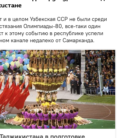
кистане
т и в целом Узбекская ССР не были среди
стязания Олимпиады-80, все-таки один
т к этому событию в республике успели
бном канале недалеко от Самарканда.
Таджикистана в подготовке