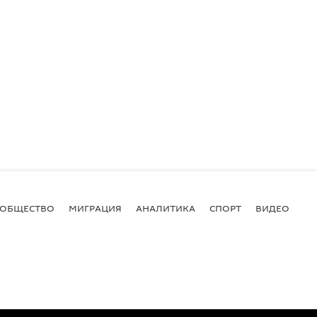
ОБЩЕСТВО
МИГРАЦИЯ
АНАЛИТИКА
СПОРТ
ВИДЕО
И