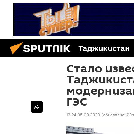
Таджикистан
Стало извес
Таджикист
модерниза
ГЭС
13:24 05.08.2020
(обновлено:
20: