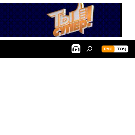
РУС
ТОҶ