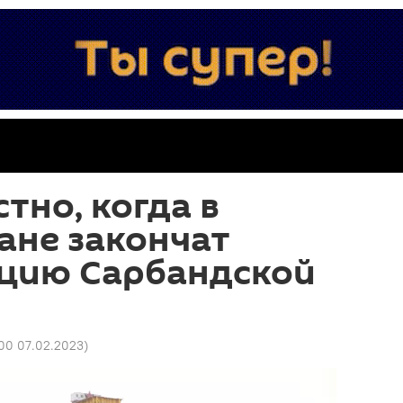
тно, когда в
ане закончат
цию Сарбандской
00 07.02.2023
)