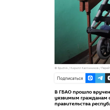
©
Sputnik
/ Кирилл Каллиников
/
Перей
Подписаться
В ГБАО прошло вручен
уязвимым гражданам о
правительства респуб