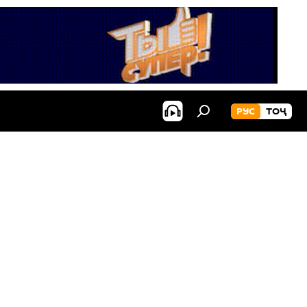
РУС
ТОҶ