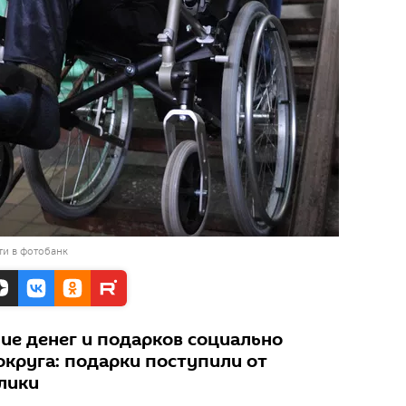
ти в фотобанк
ие денег и подарков социально
круга: подарки поступили от
лики