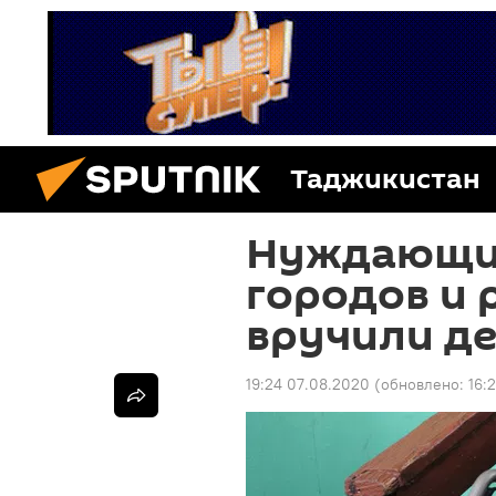
Таджикистан
Нуждающи
городов и 
вручили де
19:24 07.08.2020
(обновлено:
16: