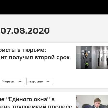
07.08.2020
ристы в тюрьме:
нт получил второй срок
Миграция
терроризм
зии в России
Таджикистан
е "Единого окна" в
чень трудоемкий процесс