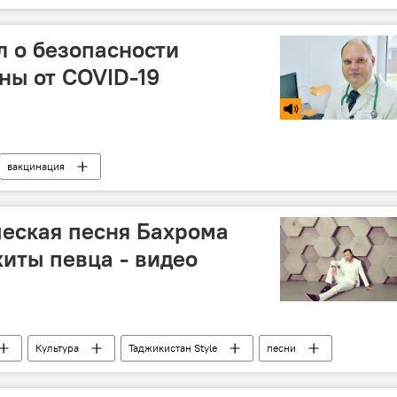
л о безопасности
ны от COVID-19
вакцинация
еская песня Бахрома
хиты певца - видео
Культура
Таджикистан Style
песни
дей