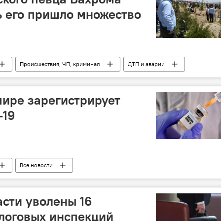
ь его пришло множество
Происшествия, ЧП, криминал
ДТП и аварии
мире зарегистрирует
-19
Все новости
 России и мире
коронавирус
вакцинация
асти уволены 16
логовых инспекций