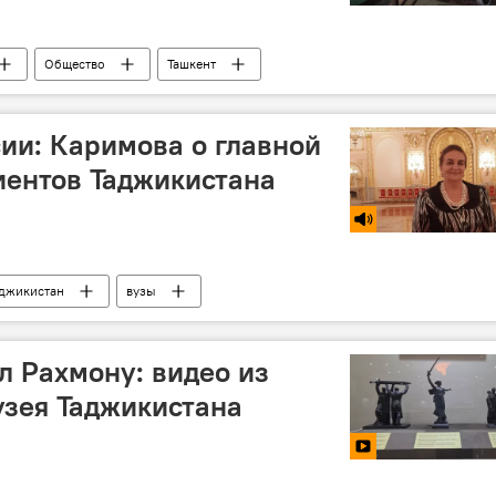
Общество
Ташкент
ии: Каримова о главной
иентов Таджикистана
джикистан
вузы
л Рахмону: видео из
зея Таджикистана