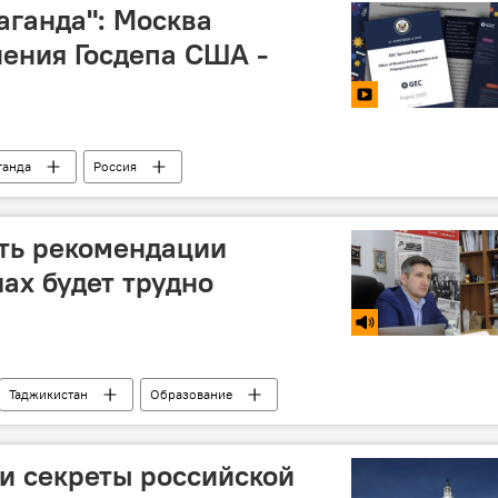
аганда": Москва
нения Госдепа США -
ганда
Россия
ть рекомендации
ах будет трудно
Таджикистан
Образование
и секреты российской