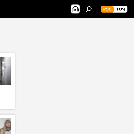
РУС
ТОҶ