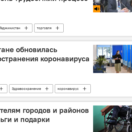
Таджикистан
торговля
стане обновилась
остранения коронавируса
Здравоохранение
коронавирус
ние новости
елям городов и районов
ьги и подарки