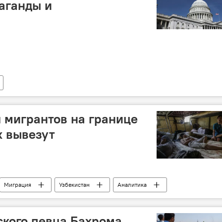
аганды и
 мигрантов на границе
х вывезут
Миграция
Узбекистан
Аналитика
зии в России
Таджикистан
кого певца Бахрома