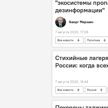
"экосистемы проп
дезинформации"
Геворг Мирзаян
7 августа 2020, 17:08
Все новости
Политика
Стихийные лагеря
России: когда все
7 августа 2020, 16:44
Все новости
Россия
Новости мигрантов из Центральной А
Похороны таджикс