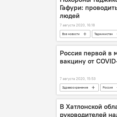
Гафури: проводит
людей
7 августа 2020, 16:18
Все новости
Таджикистан
смерть известных людей
Россия первой в 
вакцину от COVID
7 августа 2020, 15:53
Здравоохранение
Россия
Коронавирус: опасное заболевание в
В Хатлонской обл
руководителей на