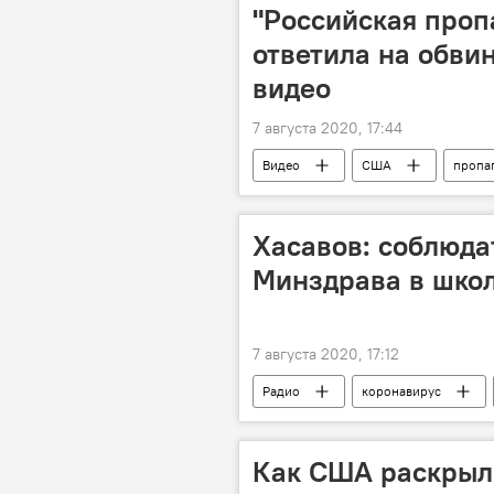
"Российская проп
ответила на обви
видео
7 августа 2020, 17:44
Видео
США
пропа
Хасавов: соблюда
Минздрава в школ
7 августа 2020, 17:12
Радио
коронавирус
Как США раскрыл