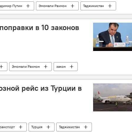
адимир Путин
Эмомали Рахмон
Таджикистан
поправки в 10 законов
Эмомали Рахмон
закон
зной рейс из Турции в
ранспорт
Турция
Таджикистан