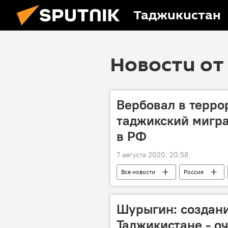
Таджикистан
Новости от 
Вербовал в терро
таджикский мигра
в РФ
7 августа 2020, 20:58
Все новости
Россия
Новости мигрантов из Центральной А
Происшествия, ЧП, криминал
Шурыгин: создани
Таджикистане - о