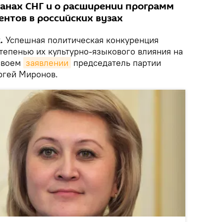
ранах СНГ и о расширении программ
ентов в российских вузах
.
Успешная политическая конкуренция
тепенью их культурно-языкового влияния на
 своем
заявлении
председатель партии
ргей Миронов.