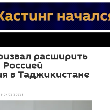
ризвал расширить
 Россией
ия в Таджикистане
49 07.02.2022
)