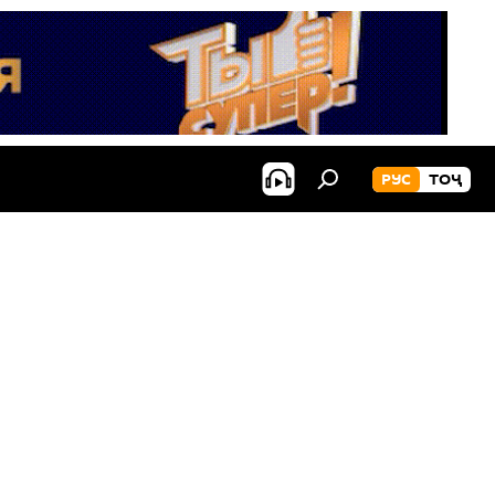
РУС
ТОҶ