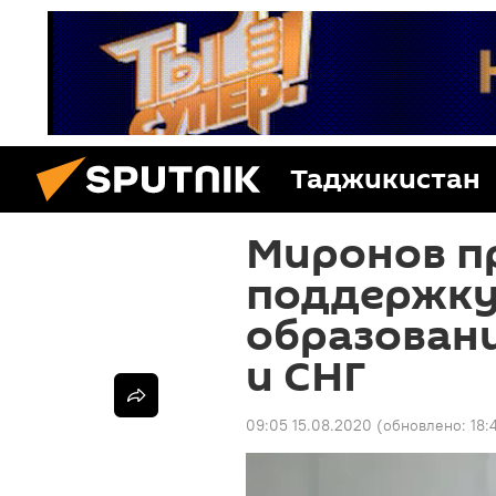
Таджикистан
Миронов п
поддержку
образован
и СНГ
09:05 15.08.2020
(обновлено:
18: