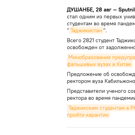
ДУШАНБЕ, 28 авг — Sputni
стал одним из первых уни
студентам во время панде
"
Таджикистан
".
Всего 2821 студент Таджик
освобожден от задолженно
Минобразования предупре
фальшивых вузах в Китае
Предложение об освобожде
ректором вуза Кабильжоно
Представители ученого со
ректора во время пандеми
Таджикским студентам в РФ
пройти карантин