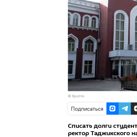
© Sputnik
Подписаться
Списать долги студен
ректор Таджикского н