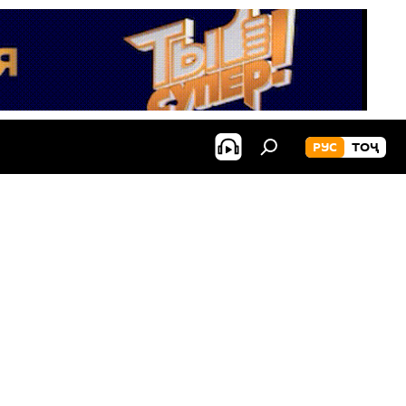
РУС
ТОҶ