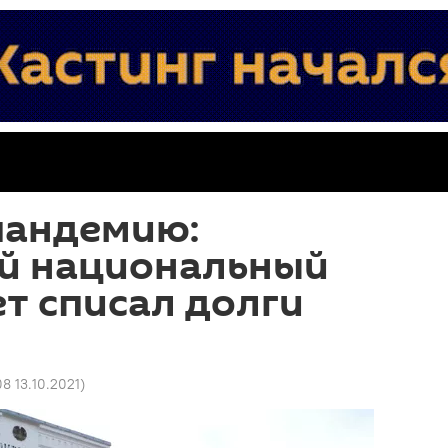
пандемию:
й национальный
т списал долги
08 13.10.2021
)