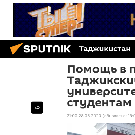
Таджикистан
Помощь в 
Таджикски
университе
студентам
21:00 28.08.2020
(обновлено:
15: