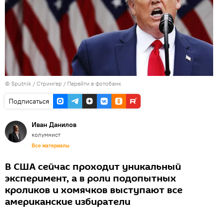
©
Sputnik
/ Стрингер
/
Перейти в фотобанк
Подписаться
Иван Данилов
колумнист
Все материалы
В США сейчас проходит уникальный
эксперимент, а в роли подопытных
кроликов и хомячков выступают все
американские избиратели