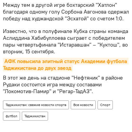
Между тем в другой игре бохтарский "Хатлон"
благодаря одному голу Сорбона Авгонова одержал
победу над худжандской "Эсхатой" со счетом 1:0.
Известно, что в полуфинале Кубка страны команда
Аслиддина Хабибуллоева сыграет с победителем
пары четвертьфинала "Истаравшан" – "Куктош", во
вторник, 15 сентября.
АФК повысила элитный статус Академии футбола 
Таджикистана до двух звезд
В этот же день на стадионе "Нефтяник" в районе
Рудаки состоится игра между составами
"Локомотив-Памир" и "Регар-ТадАЗ".
Таджикистан: свежие новости спорта
Все новости
Спорт
футбол
Таджикистан