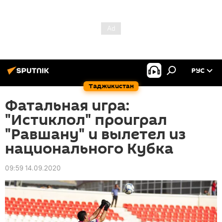
РУС
Таджикистан
Фатальная игра:
"Истиклол" проиграл
"Равшану" и вылетел из
национального Кубка
09:59 14.09.2020