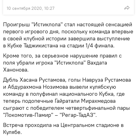
10 сентября 2020, 10:27
Проигрыш "Истиклола" стал настоящей сенсацией
первого игрового дня, поскольку команда впервые
в своей клубной истории завершила выступление
в Кубке Таджикистана на стадии 1/4 финала.
Кроме того, за серьезное нарушение правил с
поля убрали игрока "Истиклола" Вахдата
Ханонова.
Дубль Хасана Рустамова, голы Навруза Рустамова
и Абдурахмона Нозимова вывели кулябскую
команду в полуфинал национального Кубка, где
теперь подопечные Гайратали Мирахмедова
сыграют с победителем четвертьфинальной пары
"Локомотив-Памир" – "Регар-ТадАЗ".
Встреча проходила на Центральном стадионе в
Кулябе.