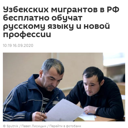
Узбекских мигрантов в РФ
бесплатно обучат
русскому языку и новой
профессии
10:19 16.09.2020
©
Sputnik
/ Павел Лисицын
/
Перейти в фотобанк