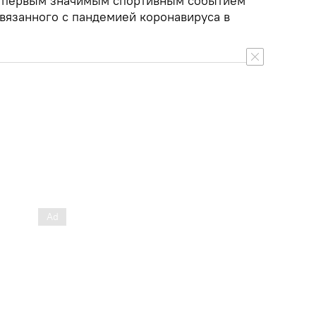
т первым значимым спортивным событием
связанного с пандемией коронавируса в