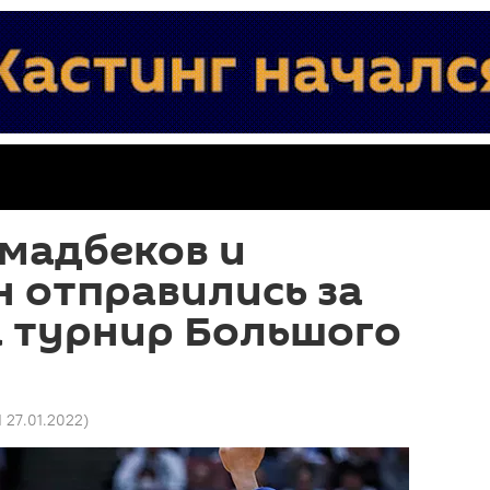
мадбеков и
 отправились за
а турнир Большого
1 27.01.2022
)