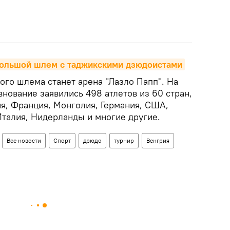
Большой шлем с таджикскими дзюдоистами
го шлема станет арена "Лазло Папп". На
нование заявились 498 атлетов из 60 стран,
ия, Франция, Монголия, Германия, США,
 Италия, Нидерланды и многие другие.
Все новости
Спорт
дзюдо
турнир
Венгрия