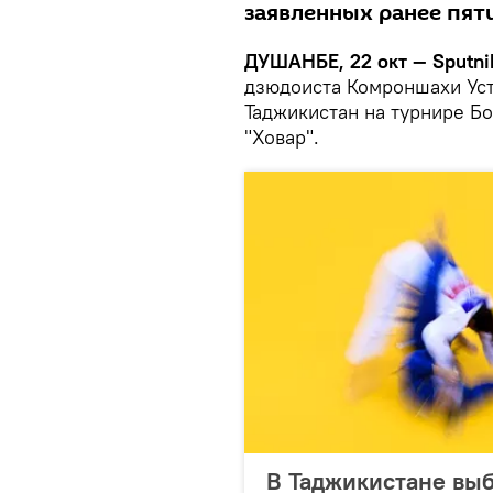
заявленных ранее пят
ДУШАНБЕ, 22 окт — Sputni
дзюдоиста Комроншахи Ус
Таджикистан на турнире Б
"Ховар".
В Таджикистане вы