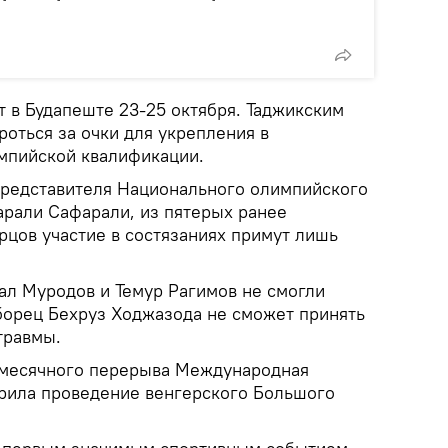
 в Будапеште 23-25 ​​октября. Таджикским
оться за очки для укрепления в
мпийской квалификации.
представителя Национального олимпийского
арали Сафарали, из пятерых ранее
рцов участие в состязаниях примут лишь
мал Муродов и Темур Рагимов не смогли
 борец Бехруз Ходжазода не сможет принять
травмы.
имесячного перерыва Международная
рила проведение венгерского Большого