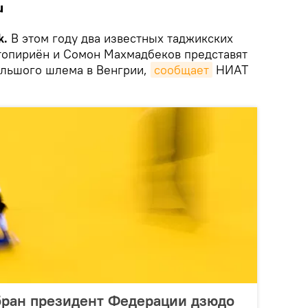
и
k.
В этом году два известных таджикских
топириён и Сомон Махмадбеков представят
ольшого шлема в Венгрии,
сообщает
НИАТ
бран президент Федерации дзюдо