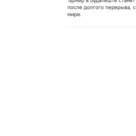
Турнир в Будапеште стане
после долгого перерыва, 
мире.