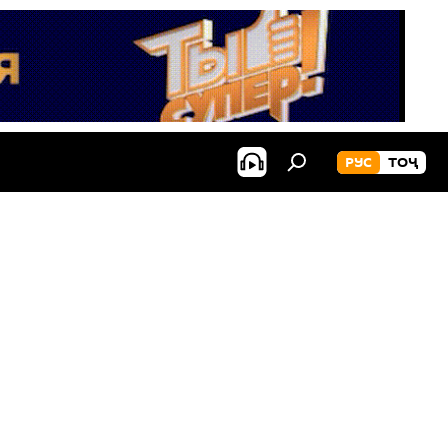
РУС
ТОҶ