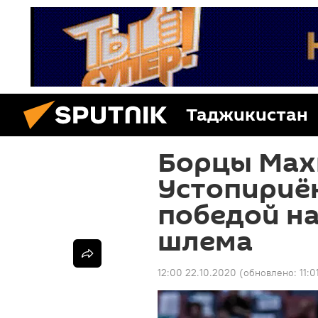
Таджикистан
Борцы Мах
Устопириён
победой н
шлема
12:00 22.10.2020
(обновлено:
11:0