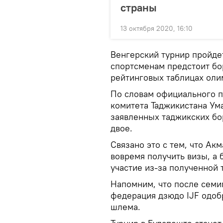
страны
13 октября 2020, 16:10
Венгерский турнир пройдет
спортсменам предстоит бор
рейтинговых таблицах оли
По словам официального 
комитета Таджикистана Ум
заявленных таджикских бо
двое.
Связано это с тем, что Ак
вовремя получить визы, а
участие из-за полученной 
Напомним, что после сем
федерация дзюдо IJF одоб
шлема.