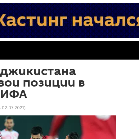
аджикистана
вои позиции в
ФИФА
6 02.07.2021
)