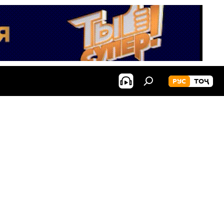
РУС
ТОҶ