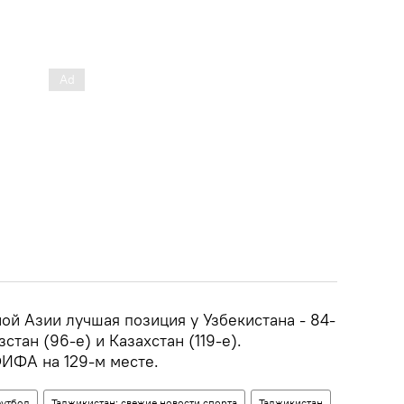
ой Азии лучшая позиция у Узбекистана - 84-
стан (96-е) и Казахстан (119-е).
ФИФА на 129-м месте.
утбол
Таджикистан: свежие новости спорта
Таджикистан