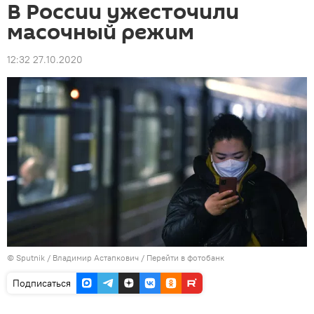
В России ужесточили
масочный режим
12:32 27.10.2020
©
Sputnik
/ Владимир Астапкович
/
Перейти в фотобанк
Подписаться