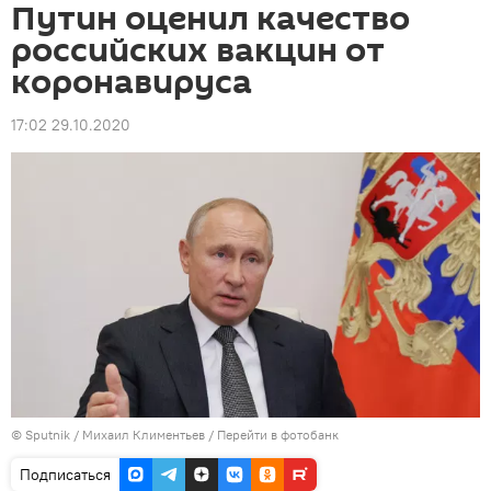
Путин оценил качество
российских вакцин от
коронавируса
17:02 29.10.2020
©
Sputnik
/ Михаил Климентьев
/
Перейти в фотобанк
Подписаться