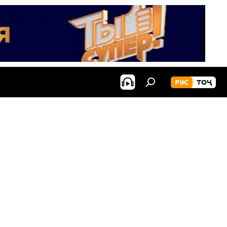
РУС
ТОҶ