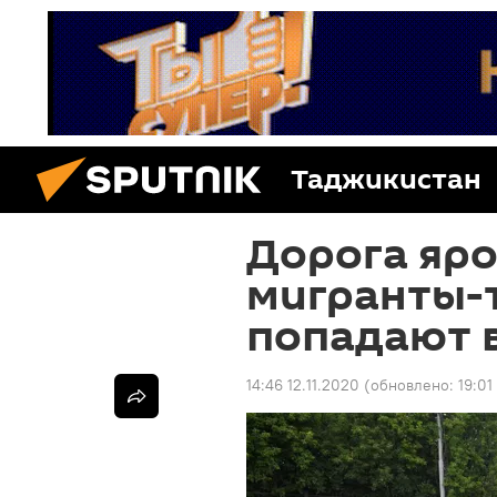
Таджикистан
Дорога яро
мигранты-
попадают 
14:46 12.11.2020
(обновлено:
19:01