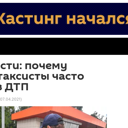
сти: почему
таксисты часто
в ДТП
 07.04.2021
)