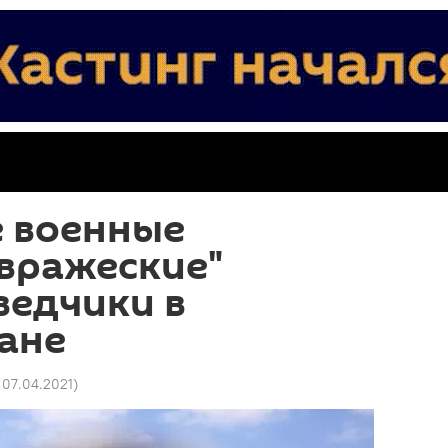
е военные
вражеские"
ведчики в
ане
 07.04.2021
)