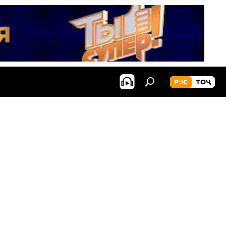
РУС
ТОҶ