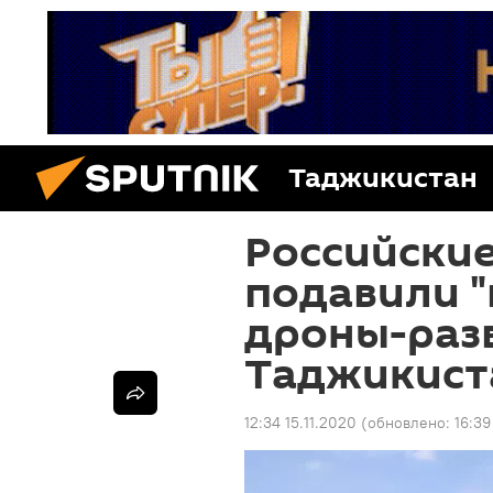
Таджикистан
Российски
подавили "
дроны-раз
Таджикист
12:34 15.11.2020
(обновлено:
16:39