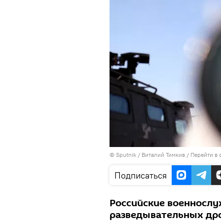
©
Sputnik
/ Виталий Тимкив
/
Перейти в 
Подписаться
Российские военнослу
разведывательных дро