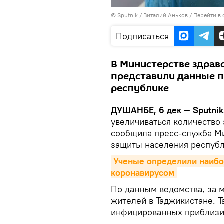
©
Sputnik
/ Виталий Аньков
/
Перейти в
Подписаться
В Министерстве здрав
представили данные п
республике
ДУШАНБЕ, 6 дек — Sputnik
увеличиваться количество
сообщила пресс-служба Ми
защиты населения республ
Ученые определили наибол
коронавирусом
По данным ведомства, за 
жителей в Таджикистане. 
инфицированных приблизил