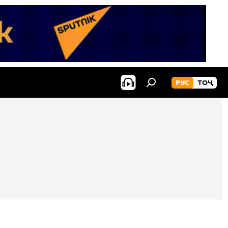
РУС
ТОҶ