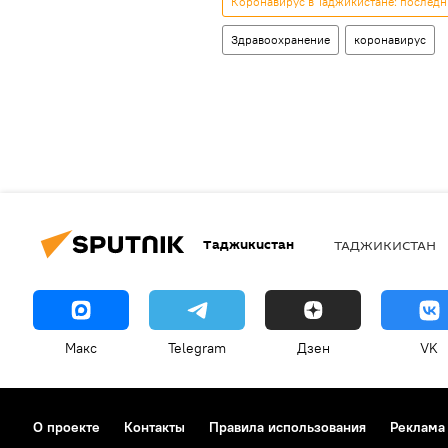
Коронавирус в Таджикистане: последн
Здравоохранение
коронавирус
Таджикистан
ТАДЖИКИСТАН
Макс
Telegram
Дзен
VK
О проекте
Контакты
Правила использования
Реклама