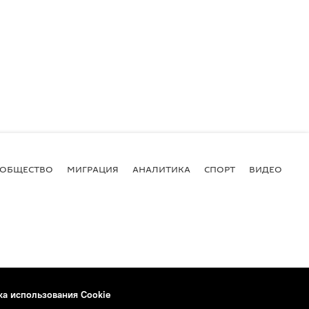
ОБЩЕСТВО
МИГРАЦИЯ
АНАЛИТИКА
СПОРТ
ВИДЕО
И
ка использования Cookie