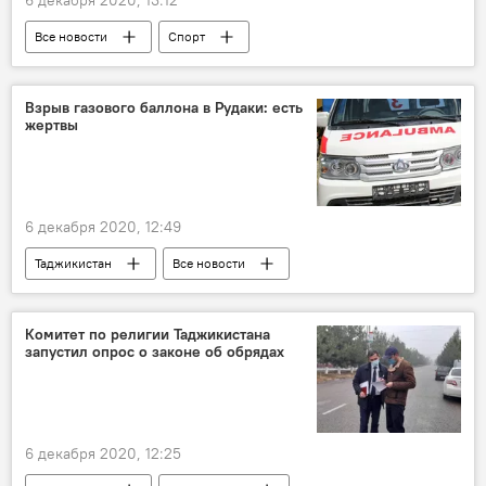
6 декабря 2020, 13:12
Все новости
Спорт
Рашид Рахимов
Россия
Взрыв газового баллона в Рудаки: есть
жертвы
6 декабря 2020, 12:49
Таджикистан
Все новости
Происшествия, ЧП, криминал
Рудаки
взрыв
газ
Комитет по религии Таджикистана
запустил опрос о законе об обрядах
6 декабря 2020, 12:25