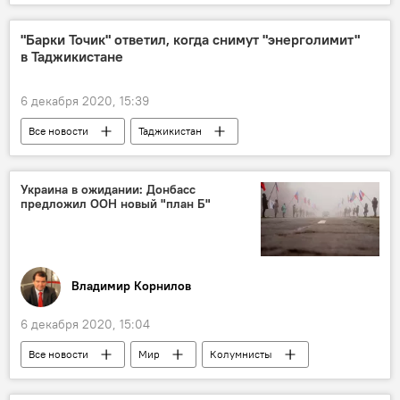
"Барки Точик" ответил, когда снимут "энерголимит"
в Таджикистане
6 декабря 2020, 15:39
Все новости
Таджикистан
Энергетика
энерголимит
"Барки Точик"
Украина в ожидании: Донбасс
предложил ООН новый "план Б"
Владимир Корнилов
6 декабря 2020, 15:04
Все новости
Мир
Колумнисты
Аналитика
Украина
Донбасс