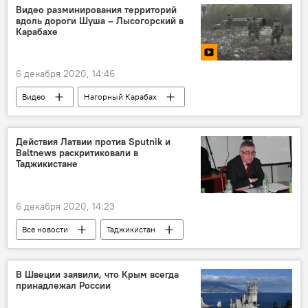
ООН
Россия
Видео разминирования территорий
вдоль дороги Шуша – Лысогорский в
Карабахе
6 декабря 2020, 14:46
Видео
Нагорный Карабах
разминирование
Действия Латвии против Sputnik и
Baltnews раскритиковали в
Таджикистане
6 декабря 2020, 14:23
Все новости
Таджикистан
Общество
Латвия
Sputnik
В Швеции заявили, что Крым всегда
принадлежал России