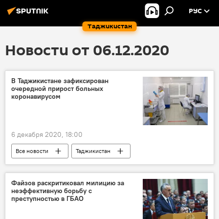
РУС
Таджикистан
Новости от 06.12.2020
В Таджикистане зафиксирован
очередной прирост больных
коронавирусом
6 декабря 2020, 18:00
Все новости
Таджикистан
Здравоохранение
коронавирус
Коронавирус в Таджикистане: последние новости
Файзов раскритиковал милицию за
неэффективную борьбу с
преступностью в ГБАО