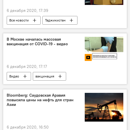
6 декабря 2020, 17:39
Все новости
Таджикистан
Общество
Ташкент
В Москве началась массовая
вакцинация от COVID-19 - видео
6 декабря 2020, 17:17
Видео
вакцинация
вакцина от коронавируса
коронавирус
Москва
Bloomberg: Саудовская Аравия
повысила цены на нефть для стран
Коронавирус: опасное заболевание в России и мире
Азии
6 декабря 2020, 16:50