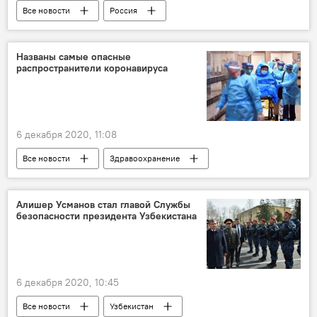
Все новости
Россия
Происшествия, ЧП, криминал
пожар
Видео
Названы самые опасные
распространители коронавируса
6 декабря 2020, 11:08
Все новости
Здравоохранение
Россия
коронавирус
Коронавирус: опасное заболевание в России и мире
Алишер Усманов стал главой Службы
безопасности президента Узбекистана
6 декабря 2020, 10:45
Все новости
Узбекистан