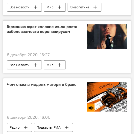
Все новости
Мир
Энергетика
Саудовская Аравия
нефть
Германию ждет коллапс из-за роста
заболеваемости коронавирусом
6 декабря 2020, 16:27
Все новости
Мир
Здравоохранение
коронавирус
Германия
Чем опасна модель матери в браке
Коронавирус: опасное заболевание в России и мире
6 декабря 2020, 16:00
Радио
Подкасты РИА