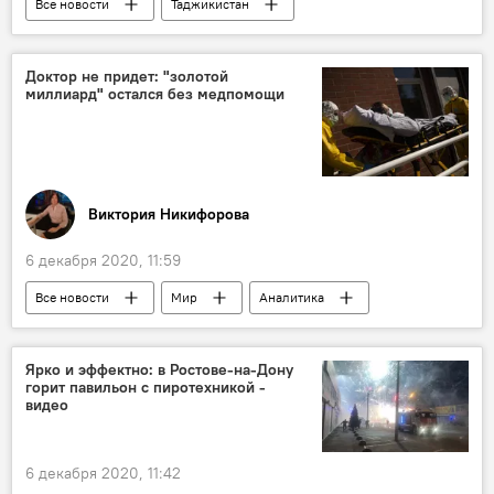
Все новости
Таджикистан
Общество
опрос
закон
Доктор не придет: "золотой
миллиард" остался без медпомощи
Виктория Никифорова
6 декабря 2020, 11:59
Все новости
Мир
Аналитика
Колумнисты
коронавирус
Коронавирус: опасное заболевание в России и мире
Ярко и эффектно: в Ростове-на-Дону
горит павильон с пиротехникой -
видео
6 декабря 2020, 11:42