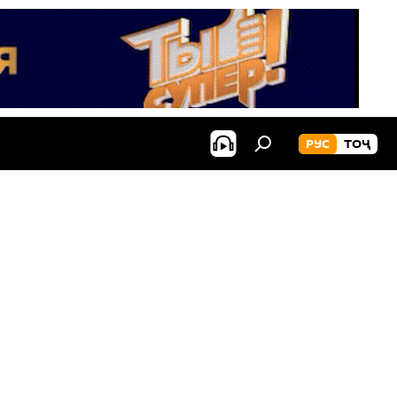
РУС
ТОҶ