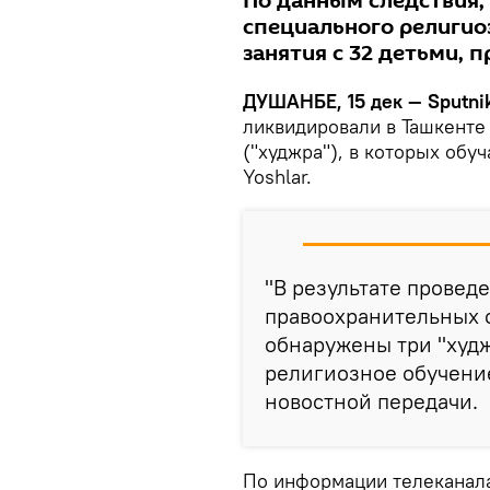
По данным следствия,
специального религио
занятия с 32 детьми,
ДУШАНБЕ, 15 дек — Sputni
ликвидировали в Ташкенте
("худжра"), в которых обу
Yoshlar.
"В результате прове
правоохранительных о
обнаружены три "худж
религиозное обучение
новостной передачи.
По информации телеканала