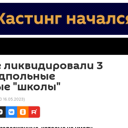
 ликвидировали 3
одпольные
ые "школы"
0 16.05.2023
)