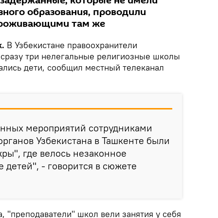
 задержанные, которые не имели
зного образования, проводили
 проживающими там же
k.
В Узбекистане правоохранители
 сразу три нелегальные религиозные школы
чались дети, сообщил местный телеканал
денных мероприятий сотрудниками
рганов Узбекистана в Ташкенте были
ры", где велось незаконное
 детей", - говорится в сюжете
, "преподаватели" школ вели занятия у себя