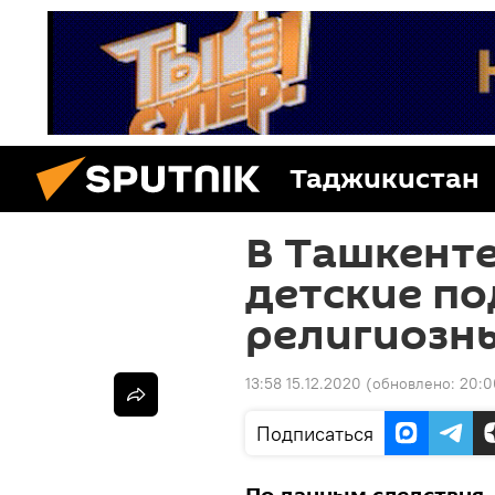
Таджикистан
В Ташкенте
детские п
религиозн
13:58 15.12.2020
(обновлено:
20:0
Подписаться