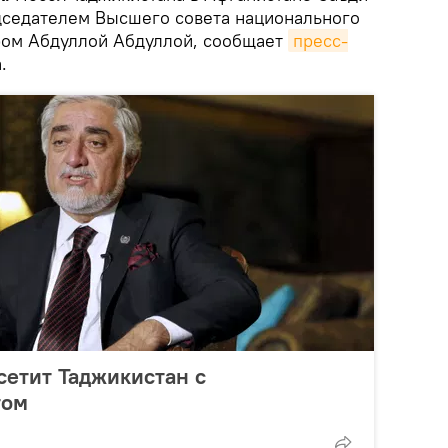
дседателем Высшего совета национального
ром Абдуллой Абдуллой, сообщает
пресс-
.
сетит Таджикистан с
том