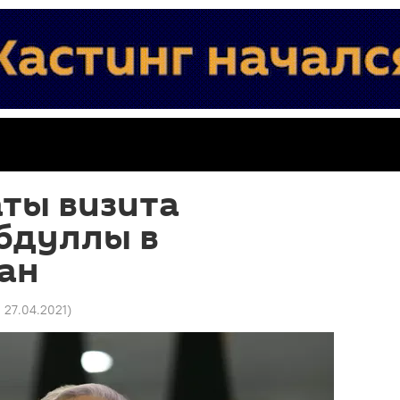
ты визита
бдуллы в
ан
2 27.04.2021
)