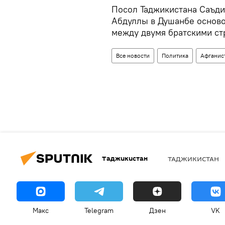
Посол Таджикистана Саъди
Абдуллы в Душанбе осново
между двумя братскими ст
Все новости
Политика
Афганис
Таджикистан
ТАДЖИКИСТАН
Макс
Telegram
Дзен
VK