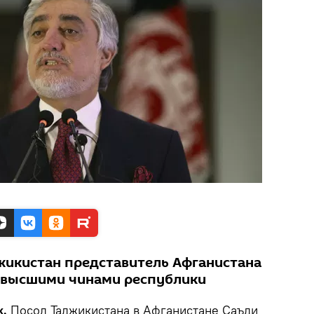
джикистан представитель Афганистана
с высшими чинами республики
k.
Посол Таджикистана в Афганистане Саъди