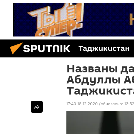
Таджикистан
Названы да
Абдуллы А
Таджикист
17:40 18.12.2020
(обновлено:
13:5