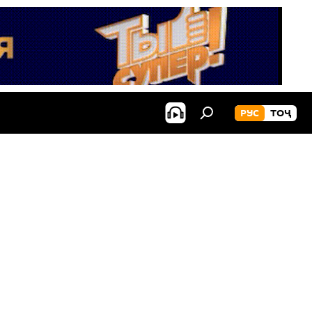
РУС
ТОҶ