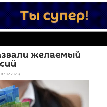
азвали желаемый
нсий
7 07.02.2023
)