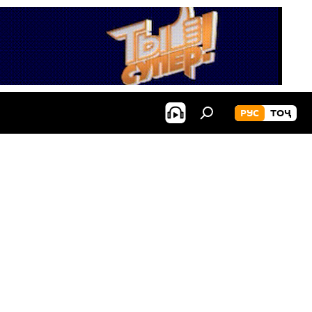
РУС
ТОҶ