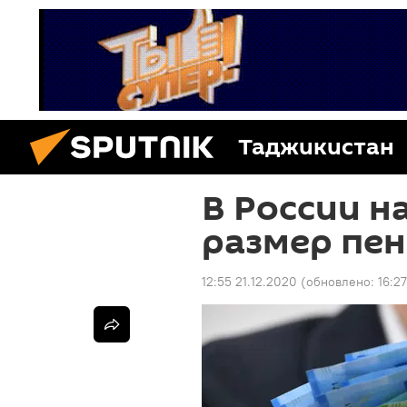
Таджикистан
В России н
размер пе
12:55 21.12.2020
(обновлено:
16:2