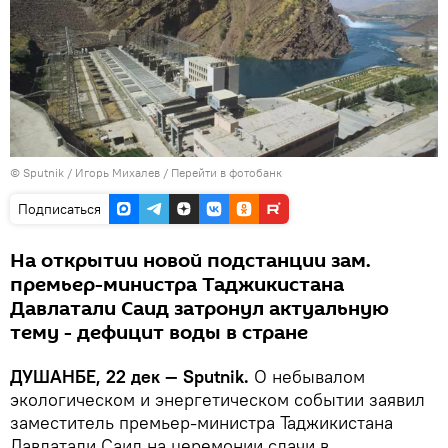
©
Sputnik
/ Игорь Михалев
/
Перейти в фотобанк
Подписаться
На открытии новой подстанции зам.
премьер-министра Таджикистана
Давлатали Саид затронул актуальную
тему - дефицит воды в стране
ДУШАНБЕ, 22 дек — Sputnik.
О небывалом
экологическом и энергетическом событии заявил
заместитель премьер-министра Таджикистана
Давлатали Саид на церемонии сдачи в