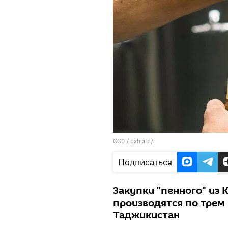
CC0
/
pxhere
/
Подписаться
Закупки "пенного" из 
производятся по трем 
Таджикистан