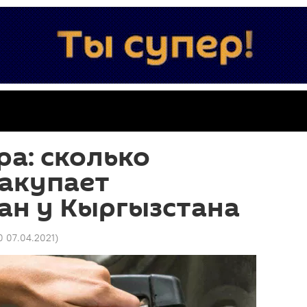
ра: сколько
закупает
ан у Кыргызстана
0 07.04.2021
)