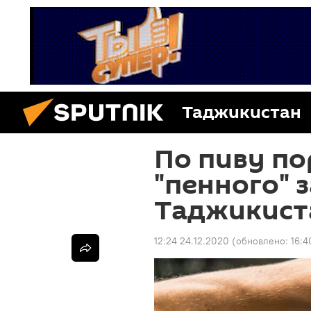
Таджикистан
По пиву по
"пенного" 
Таджикист
12:24 24.12.2020
(обновлено:
16:4