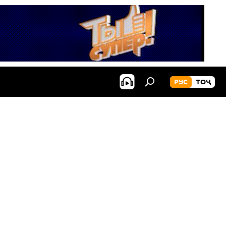
РУС
ТОҶ