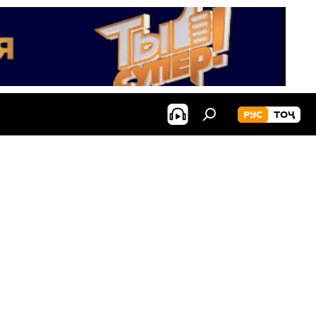
РУС
ТОҶ