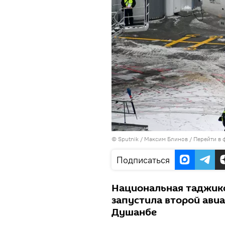
©
Sputnik
/ Максим Блинов
/
Перейти в 
Подписаться
Национальная таджикс
запустила второй ави
Душанбе