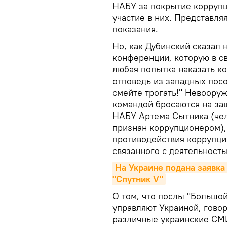
НАБУ за покрытие коррупц
участие в них. Представля
показания.
Но, как Дубинский сказал 
конференции, которую в с
любая попытка наказать к
отповедь из западных посо
смейте трогать!" Невоору
командой бросаются на за
НАБУ Артема Сытника (чел
признан коррупционером), 
противодействия коррупци
связанного с деятельност
На Украине подана заявка
"Спутник V"
О том, что послы "Большо
управляют Украиной, гово
различные украинские СМ