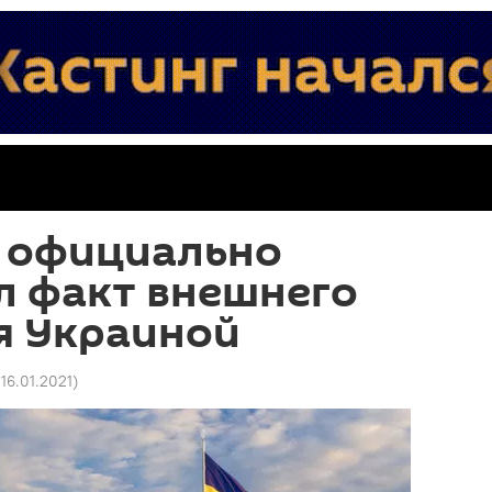
 официально
л факт внешнего
я Украиной
 16.01.2021
)