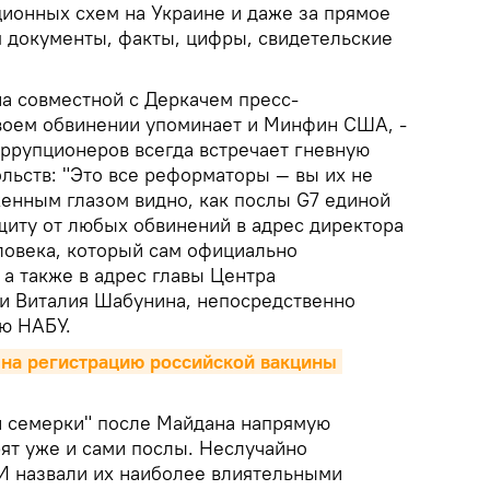
ионных схем на Украине и даже за прямое
я документы, факты, цифры, свидетельские
на совместной с Деркачем пресс-
воем обвинении упоминает и Минфин США, -
оррупционеров всегда встречает гневную
льств: "Это все реформаторы — вы их не
женным глазом видно, как послы G7 единой
щиту от любых обвинений в адрес директора
овека, который сам официально
а также в адрес главы Центра
и Виталия Шабунина, непосредственно
ью НАБУ.
 на регистрацию российской вакцины 
й семерки" после Майдана напрямую
рят уже и сами послы. Неслучайно
И назвали их наиболее влиятельными