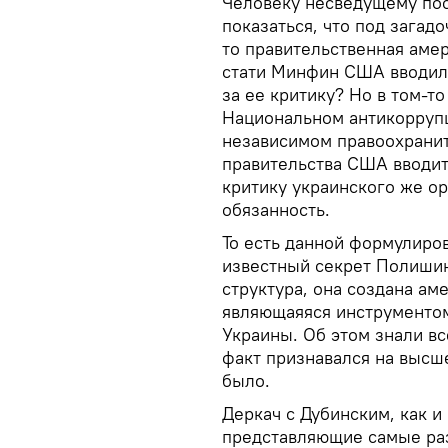
Человеку несведущему пос
показаться, что под загад
то правительственная амер
стати Минфин США вводил 
за ее критику? Но в том-т
Национальном антикорруп
независимом правоохранит
правительства США вводит
критику украинского же ор
обязанность.
То есть данной формулиро
известный секрет Полишин
структура, она создана ам
являющаяяся инструментом
Украины. Об этом знали вс
факт признавался на высш
было.
Деркач с Дубинским, как и
представляющие самые раз