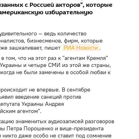
занных с Россией акторов", которые
 американскую избирательную
удивительного — ведь количество
рналистов, бизнесменов, фирм, которые
 уже зашкаливает, пишет
РИА Новости
.
в том, что на этот раз к "агентам Кремля"
Украины и четыре СМИ из этой же страны,
икогда не были замечены в особой любви к
происходит не впервые. В сентябре
явил введение санкций против
епутата Украины Андрея
ийским агентом".
кацию знаменитых аудиозаписей разговоров
ны Петра Порошенко и вице-президента
никто даже особо не ставит под сомнение