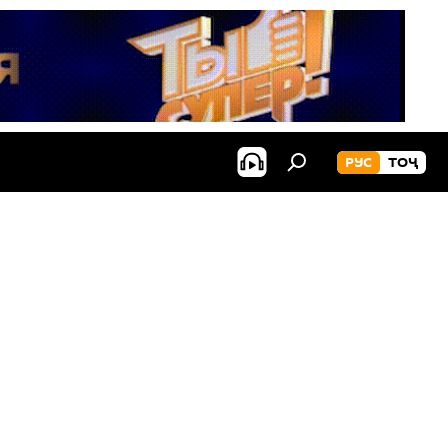
РУС
ТОҶ