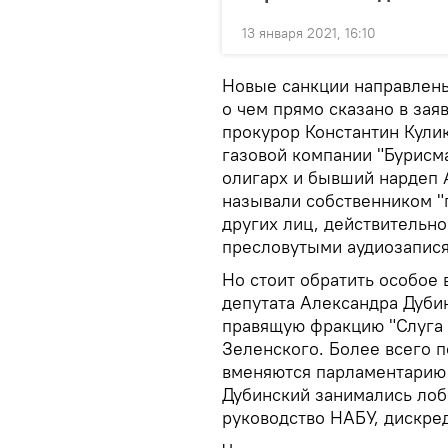
13 января 2021, 16:10
Новые санкции направлены
о чем прямо сказано в за
прокурор Константин Кули
газовой компании "Бурисма
олигарх и бывший нардеп 
называли собственником "
других лиц, действительно
пресловутыми аудиозапис
Но стоит обратить особое
депутата Александра Дуби
правящую фракцию "Слуга 
Зеленского. Более всего 
вменяются парламентарию 
Дубинский занимались лоб
руководство НАБУ, дискре