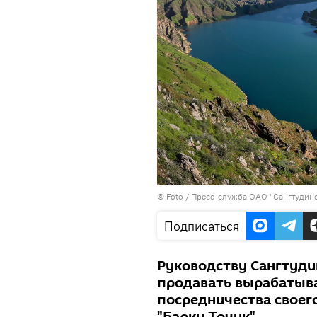
© Foto / Пресс-служба ОАО "Сангтудинс
Подписаться
Руководству Сангтуди
продавать вырабатыв
посредничества своег
"Барки Точик"