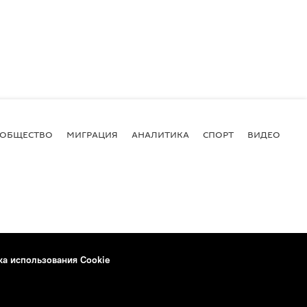
ОБЩЕСТВО
МИГРАЦИЯ
АНАЛИТИКА
СПОРТ
ВИДЕО
И
ка использования Cookie