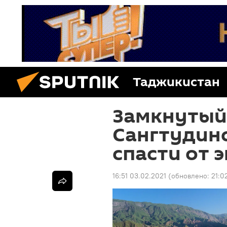
Таджикистан
Замкнутый 
Сангтудинс
спасти от 
16:51 03.02.2021
(обновлено:
21:0