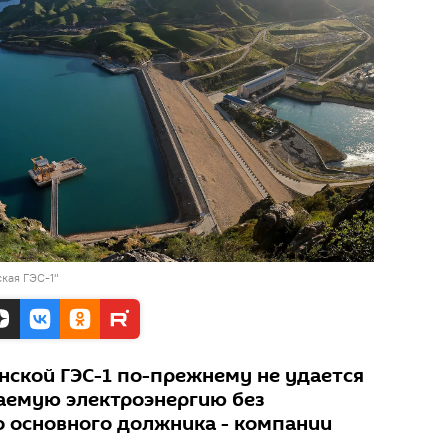
кая ГЭС-1"
нской ГЭС-1 по-прежнему не удается
аемую электроэнергию без
о основного должника - компании