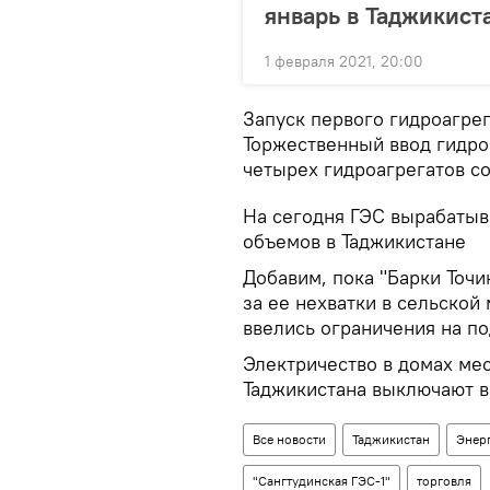
январь в Таджикист
1 февраля 2021, 20:00
Запуск первого гидроагрег
Торжественный ввод гидро
четырех гидроагрегатов со
На сегодня ГЭС вырабатыв
объемов в Таджикистане
Добавим, пока "Барки Точи
за ее нехватки в сельской
ввелись ограничения на по
Электричество в домах ме
Таджикистана выключают в 
Все новости
Таджикистан
Энер
"Сангтудинская ГЭС-1"
торговля