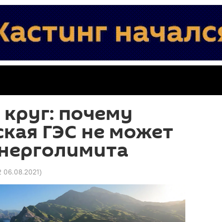
круг: почему
кая ГЭС не может
энерголимита
2 06.08.2021
)