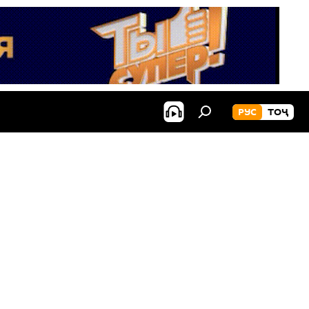
РУС
ТОҶ