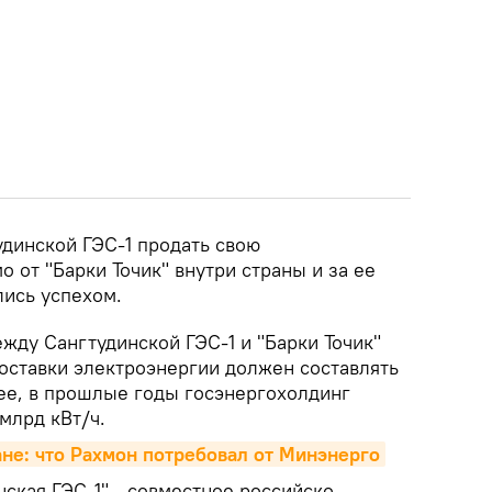
динской ГЭС-1 продать свою
 от "Барки Точик" внутри страны и за ее
лись успехом.
жду Сангтудинской ГЭС-1 и "Барки Точик"
поставки электроэнергии должен составлять
нее, в прошлые годы госэнергохолдинг
 млрд кВт/ч.
не: что Рахмон потребовал от Минэнерго
ская ГЭС-1" - совместное российско-