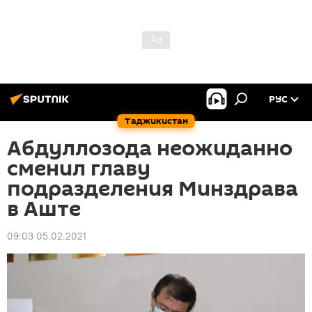
РУС
Таджикистан
Абдуллозода неожиданно
сменил главу
подразделения Минздрава
в Аште
09:03 05.02.2021