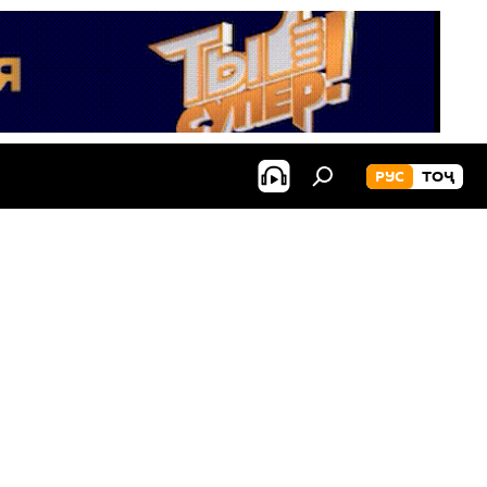
РУС
ТОҶ