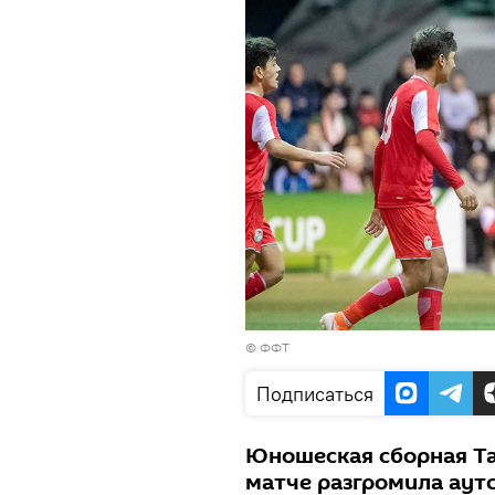
© ФФТ
Подписаться
Юношеская сборная Т
матче разгромила аут