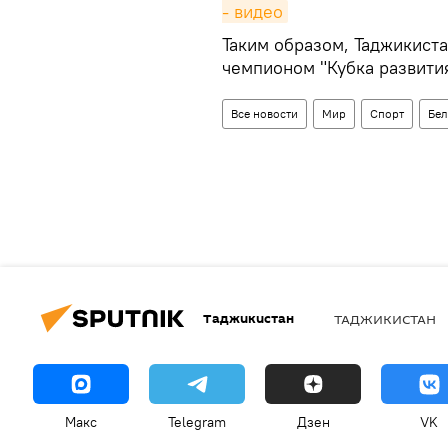
- видео
Таким образом, Таджикиста
чемпионом "Кубка развития
Все новости
Мир
Спорт
Бел
Таджикистан
ТАДЖИКИСТАН
Макс
Telegram
Дзен
VK