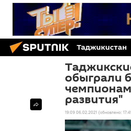
Таджикистан
Таджикски
обыграли б
чемпионам
развития"
19:09 06.02.2021
(обновлено:
17:4