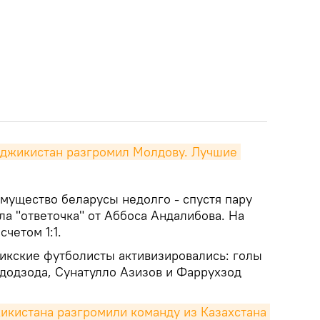
Таджикистан разгромил Молдову. Лучшие 
мущество беларусы недолго - спустя пару
ла "ответочка" от Аббоса Андалибова. На
четом 1:1.
жикские футболисты активизировались: голы
додзода, Сунатулло Азизов и Фаррухзод
кистана разгромили команду из Казахстана 