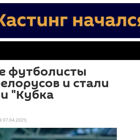
е футболисты
елорусов и стали
и "Кубка
9 07.04.2021
)