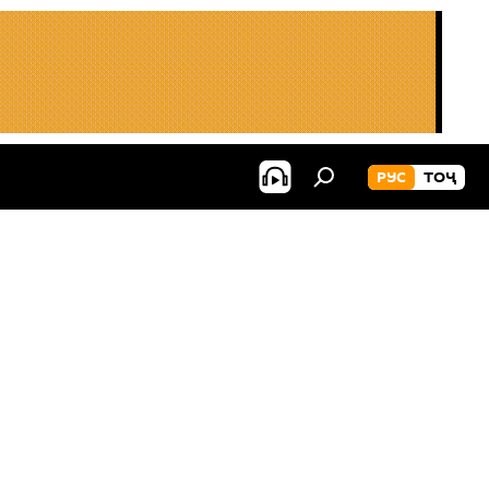
РУС
ТОҶ