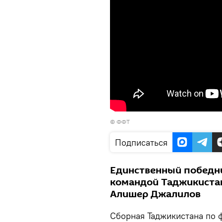
©
ФФТ
Подписаться
Единственный победн
командой Таджикистан
Алишер Джалилов
Сборная Таджикистана по 