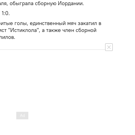
аля, обыграла сборную Иордании.
1:0.
битые голы, единственный мяч закатил в
ст "Истиклола", а также член сборной
лилов.