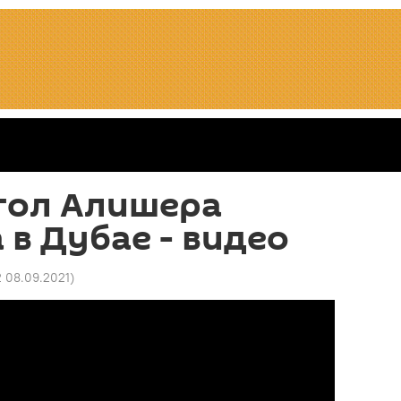
гол Алишера
в Дубае - видео
2 08.09.2021
)