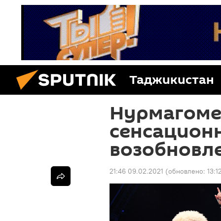
Таджикистан
Нурмагоме
сенсационн
возобновл
21:46 09.02.2021
(обновлено:
13:1