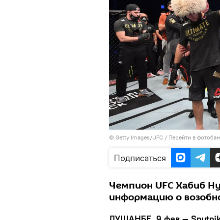
© Getty Images/UFC
/
Перейти в фотобан
Подписаться
Чемпион UFC Хабиб Н
информацию о возобн
ДУШАНБЕ, 9 фев — Sputnik