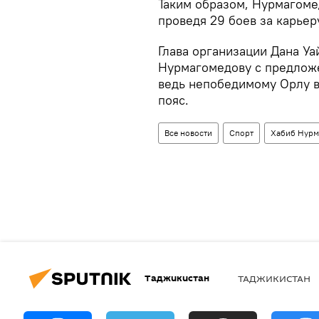
Таким образом, Нурмагоме
проведя 29 боев за карьер
Глава организации Дана Уа
Нурмагомедову с предложе
ведь непобедимому Орлу в
пояс.
Все новости
Спорт
Хабиб Нурм
Таджикистан
ТАДЖИКИСТАН