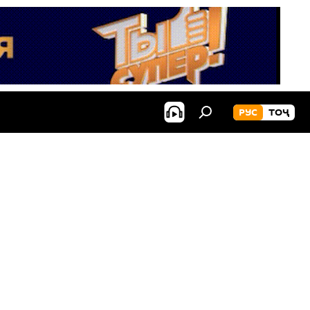
РУС
ТОҶ