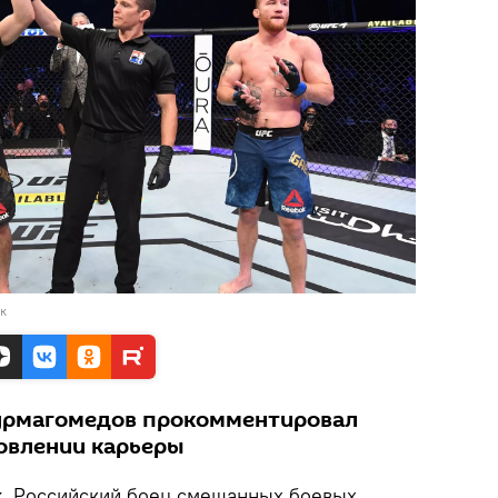
к
урмагомедов прокомментировал
овлении карьеры
.
Российский боец смешанных боевых