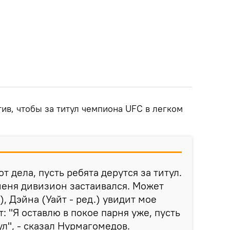
тив, чтобы за титул чемпиона UFC в легком
т дела, пусть ребята дерутся за титул.
 меня дивизион застаивался. Может
), Дэйна (Уайт - ред.) увидит мое
 "Я оставлю в покое парня уже, пусть
ул", - сказал Нурмагомедов.