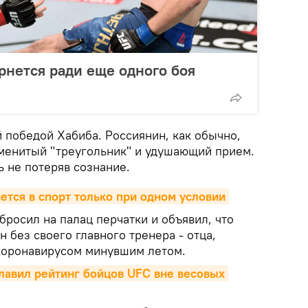
ернется ради еще одного боя
 победой Хабиба. Россиянин, как обычно,
менитый "треугольник" и удушающий прием.
ь не потеряв сознание.
тся в спорт только при одном условии
росил на палац перчатки и объявил, что
н без своего главного тренера - отца,
коронавирусом минувшим летом.
авил рейтинг бойцов UFC вне весовых 