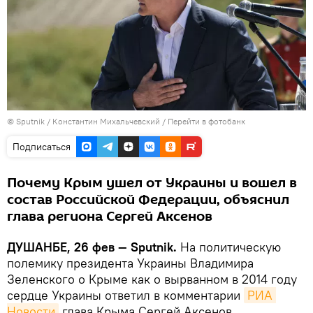
©
Sputnik
/ Константин Михальчевский
/
Перейти в фотобанк
Подписаться
Почему Крым ушел от Украины и вошел в
состав Российской Федерации, объяснил
глава региона Сергей Аксенов
ДУШАНБЕ, 26 фев — Sputnik.
На политическую
полемику президента Украины Владимира
Зеленского о Крыме как о вырванном в 2014 году
сердце Украины ответил в комментарии
РИА 
Новости
глава Крыма Сергей Аксенов.