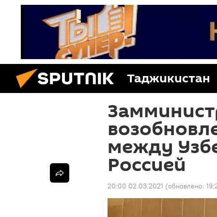
Таджикистан
Замминист
возобновл
между Узб
Россией
20:00 02.03.2021
(обновлено:
19: