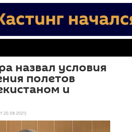
ра назвал условия
ения полетов
екистаном и
21 20.08.2021
)