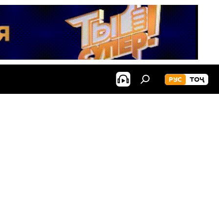
РУС
ТОҶ