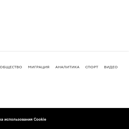
ОБЩЕСТВО
МИГРАЦИЯ
АНАЛИТИКА
СПОРТ
ВИДЕО
И
ка использования Cookie